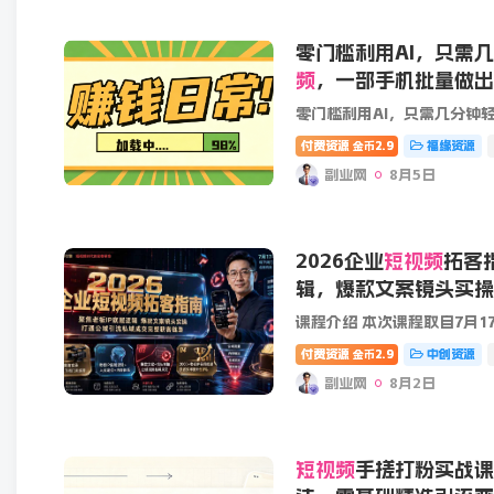
零门槛利用AI，只需
频
，一部手机批量做出
零门槛利用AI，只需几分钟
付费资源
2.9
福缘资源
金币
副业网
8月5日
2026企业
短视频
拓客
辑，爆款文案镜头实操
交完整获客链路
付费资源
2.9
中创资源
金币
副业网
8月2日
短视频
手搓打粉实战课