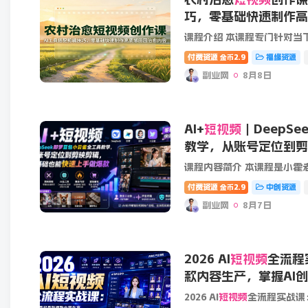
巧，零基础快速制作高
课程介绍 本课程专门针对当
付费资源
2.9
福缘资源
金币
副业网
8月8日
AI+
短视频
｜DeepS
教学，从账号定位到剪
速上手做爆款
课程内容简介 本课程是小霍老
付费资源
2.9
中创资源
金币
副业网
8月7日
2026 AI
短视频
全流程
款内容生产，掌握AI
全链路玩法
2026 AI
短视频
全流程实战课：从账号起号到爆款内容生产，掌握AI创作、数字