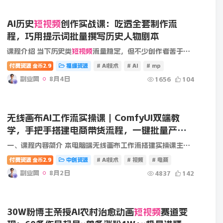
AI历史
短视频
创作实战课：吃透全套制作流
程，巧用提示词批量撰写历史人物剧本
课程介绍 当下历史类
短视频
流量稳定，但不少创作者苦于文案枯燥、脚本难写、画面制作效率低下，迟迟无法稳定更新作品。这套 AI 历史课程，完整讲解历史短视频从构思到成片的全流程操作，细致教...
付费资源
2.9
福缘资源
# AI技术
# AI
# mp
金币
副业网
8月4日
1656
104
无线画布AI工作流实操课｜ComfyUI双端教
学，手把手搭建电商带货流程，一键批量产出
图文
短视频
素材
一、课程内容简介 本电脑端无线画布工作流搭建实操课主打商业落地内容批量产出，零基础可跟随讲师完整搭建全套工作流。课程涵盖课程资料领取、ComfyUI手机与电脑端操作、无线画布调用ComfyUI流...
付费资源
2.9
中创资源
# AI技术
# 视频
# 电商
金币
副业网
8月2日
4837
142
30W粉博主亲授AI农村治愈动画
短视频
赛道变