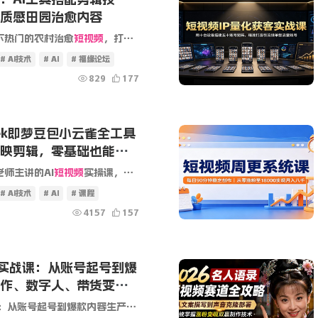
质感田园治愈内容
下热门的农村治愈
短视频
，打造从素材生成、AI 制作、后期剪辑到平台发布的完整教学体系。课程讲解即梦、豆包两款主流 AI 工具的详细使用方法，附带可用网页链接，教授...
# AI技术
# AI
# 福缘论坛
829
177
eek即梦豆包小云雀全工具
映剪辑，零基础也能快
师主讲的AI
短视频
实操课，是一套专为短视频新手打造的“全能工具箱”式系统教程。课程从账号定位、打标签、养号运营等底层逻辑讲起，系统拆解剪映全套剪辑功能，零...
# AI技术
# AI
# 课程
4157
157
实战课：从账号起号到爆
创作、数字人、带货变现
人、带货变现全链路玩法 课程介绍： 这是一套专为短视频新手打造的AI短视频商业实操课程，从账号基础搭建、内容定位、...