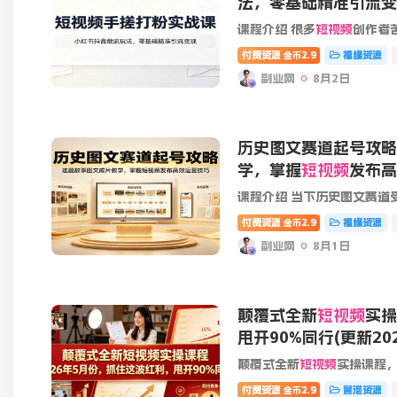
法，零基础精准引流变
课程介绍 很多
短视频
创作者苦于流量低迷、涨粉缓慢、无法变
付费资源
2.9
福缘资源
金币
副业网
8月2日
历史图文赛道起号攻略
学，掌握
短视频
发布高
付费资源
2.9
福缘资源
金币
副业网
8月1日
颠覆式全新
短视频
实操
甩开90%同行(更新20
颠覆式全新
短视频
实操课程，抓住这波红利，甩开90%同行（更新2026
付费资源
2.9
冒泡资源
金币