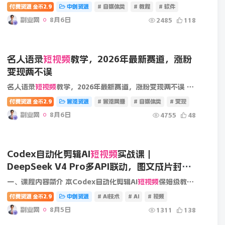
付费资源
2.9
中创资源
# 自媒体类
# 教程
# 软件
金币
副业网
8月6日
2485
118
名人语录
短视频
教学，2026年最新赛道，涨粉
变现两不误
名人语录
短视频
教学，2026年最新赛道，涨粉变现两不误 注意：教程是以小燕子演示的，不是和珅演示的。可以做和珅语录或者其他语录 声音克隆需要电脑，手机无法操作。大家可以参考学习 课程目录 ...
付费资源
2.9
冒泡资源
# 冒泡网赚
# 自媒体类
# 变现
金币
副业网
8月6日
4755
48
Codex自动化剪辑AI
短视频
实战课｜
DeepSeek V4 Pro多API联动，图文成片封装
Skill全流程
一、课程内容简介 本Codex自动化剪辑AI
短视频
保姆级教程，以DeepSeek V4 Pro模型为核心，完整讲解从品牌文案、画面提示词撰写，到封装本地Skill技能、调用云端图文API的全链路流程。课程实操文...
付费资源
2.9
中创资源
# AI技术
# AI
# 视频
金币
副业网
8月5日
1311
138