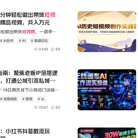
几分钟轻松做出带货
短视
精品视频，月入万元
轻松做出带货
短视频
，一部手机批量做出精品视频，月入万元 不需要剪辑技术，也可以操作 课程地址：
# AI技术
# AI
# 福缘论坛
3445
69
指南：聚焦老板IP底层逻
，打通公域引流私域成
课程介绍 本次课程取自7月17-18日两天线下小班闭门训练营完整实况，合计四小时高清实录内容，复刻《2026老板IP全域获客实战营》全部实操干货。当下企业竞争早已变成老板个人影响力的比拼，同行...
# 自媒体类
# 课程
# ip
3567
62
：小红书抖音截流玩