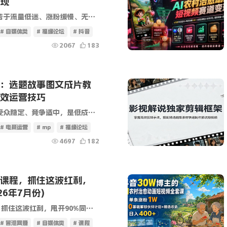
现
现，不懂低成本精准截流打粉的核心玩法。本套流打粉手搓打法课程，覆盖小红书、抖音两大主流平台，系统化拆解手搓打粉、流量截流、爆...
# 自媒体类
# 福缘论坛
# 抖音
2067
183
：选题故事图文成片教
效运营技巧
课程介绍 当下历史图文赛道受众稳定、竞争适中，是低成本做
短视频
变现的优质赛道，不少新手却卡在
# 电商运营
# mp
# 福缘论坛
4697
182
课程，抓住这波红利，
26年7月份)
年7月份） 26年最牛的短视频课程，流量在哪里，生意就在哪里！！！！不以增收为目的视频都是耍流氓 抓住这波红利，甩开90%同行...
# 冒泡网赚
# 自媒体类
# 课程