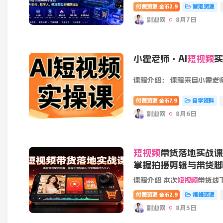
付费资源
2.9
冒泡资源
金币
副业网
8月7日
小霍老师·AI
短视频
实
课程介绍： 课程来自小霍老师
付费资源
7.9
自学资料
金币
副业网
8月6日
短视频
带货落地实战课
掌握拍摄剪辑与带货脚
课程介绍 本次
短视频
带货线下课主打落地实操，摒弃空洞理论
付费资源
2.9
福缘资源
金币
副业网
8月5日