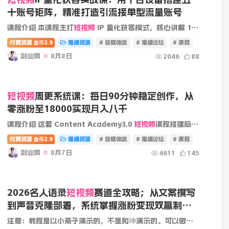
十账号矩阵，精准打造引流接单型流量账号
课程介绍 本课程主打
短视频
IP 量化获客模式，核心讲解 10 台设备搭建 50 个账号的矩阵落地方案，区分普通粉丝号与高价值接单账号，找准商业引流定位。课程详细讲解一机一号一网络、手机五清等...
付费资源
2.9
福缘资源
# 自媒体类
# 福缘论坛
# 课程
金币
副业网
8月8日
2046
88
短视频
周更系统课：每日90分钟稳定创作，从
零涨粉至18000实现月入八千
课程介绍 这套 Content Academy3.0
短视频
课程搭建标准化周更创作体系，每天仅需 90 分钟，循序渐进带领学员从零起步涨粉变现。课程分为四周主线学习，第一周完成首批 7 条视频落地；第二周深耕...
付费资源
2.9
福缘资源
# 自媒体类
# 福缘论坛
# 课程
金币
副业网
8月7日
4611
145
2026名人语录
短视频
赛道全攻略；从文案撰写
到声音克隆部署，系统掌握涨粉变现双赢制作
技术
注意：教程是以小燕子演示的，不是和珅演示的。可以做和珅语录或者其他语录 声音克隆需要电脑，手机无法操作。大家可以参考学习 课程目录 1.文案教学 2.如何提取纯净人物音频 3.音频处理 4.视频...