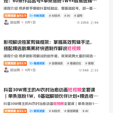
现：60条作品起号×单条涨粉1W+×极易进精选
+伙伴计划，稳定收益×日入400+
课程介绍 很多新手想做抖音轻副业、零基础起号，却一直踩坑：实拍耗时费力、出镜门槛高、同质化严重、涨粉极慢、没有稳定收益。而AI农村治愈风动画是当下抖音极度稳健、极低内卷、高涨粉、高收...
付费资源
2.9
中创资源
# AI技术
# AI
# 起号
金币
副业网
8月1日
2056
96
影视解说独家剪辑框架：掌握高效剪辑手法，
搭配精选剧集素材快速制作解说
短视频
不会选题、不会写故事、配图粗糙、播放低迷等难题上。本套课程为历史图
课程介绍 很多做影视解说的创作者，常常耗费大量时间选材，剪辑手法杂乱，产出内容平淡难以出圈。这套观影独家框架课程，聚焦影视解说核心创作环节，手把手讲解实用剪辑教程，梳理剪辑节奏、画...
付费资源
2.9
福缘资源
# 自媒体类
# 福缘论坛
# 课程
金币
副业网
8月1日
566
22
抖音30W博主的AI农村治愈动画
短视频
全套课
｜单条涨粉1W，0基础解锁伙伴计划+精选收
益，日入400+
抖音30W博主的AI农村治愈动画
短视频
全套课｜单条涨粉1W，0基础解锁伙伴计划+精选收益，日入400+ 课程介绍 很多新手想做抖音轻副业、零基础起号，却一直踩坑：实拍耗时费力、出镜门槛高、同质化...
付费资源
2.9
冒泡资源
# AI技术
# 冒泡网赚
# AI
金币