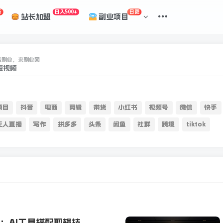
折
日入500+
日更
站长加盟
副业项目
找副业，来副业网
项目
抖音
电商
剪辑
带货
小红书
视频号
微信
快手
无人直播
写作
拼多多
头条
闲鱼
社群
跨境
tiktok
：AI工具搭配剪辑技