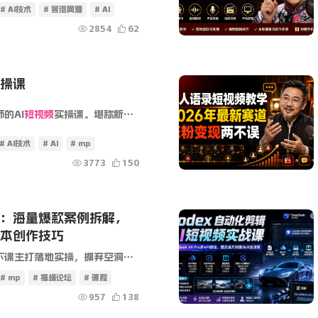
# AI技术
# 冒泡网赚
# AI
2854
62
操课
的AI
短视频
实操课。堪称新手入局短视频的“全能工具箱”！从账号定位、打标签、养号运营等底层逻辑讲起，系统拆解剪映全套功能，零基础也能快速上手。课程深度融合D...
# AI技术
# AI
# mp
3773
150
：海量爆款案例拆解，
本创作技巧
，配套大量美妆、美食、家居、服饰等各行各业真实爆款案例参考。课程系统讲解口播、混剪、一镜到底、沉浸式拍摄、轻剧情等主流创作形...
# mp
# 福缘论坛
# 课程
957
138