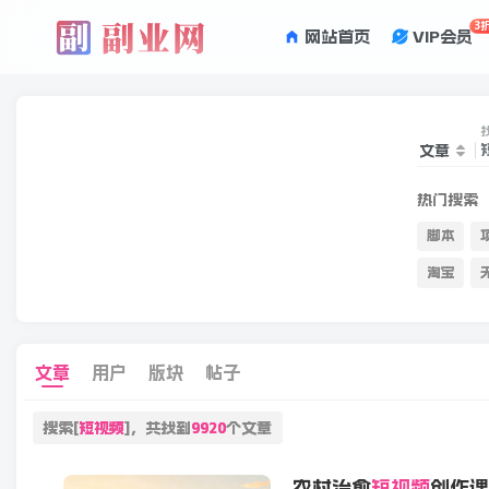
3
网站首页
VIP会员
文章
热门搜索
脚本
淘宝
文章
用户
版块
帖子
搜索[
短视频
]，共找到
9920
个文章
农村治愈
短视频
创作课