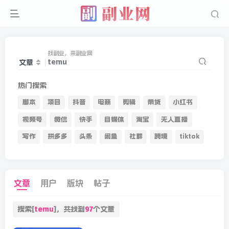
找副业，来副业网
文章
热门搜索
脚本
项目
抖音
电商
剪辑
带货
小红书
视频号
微信
快手
自媒体
淘宝
无人直播
写作
拼多多
头条
闲鱼
社群
跨境
tiktok
文章
用户
版块
帖子
搜索[
temu
]，共找到
97
个文章