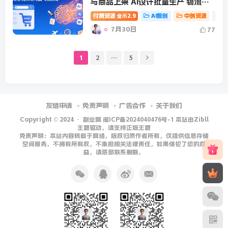
与商品上架 AI设计批量生产 物流质
检全流程
付费资源
2.9
AI智创
中创资源
# A
金币
7月30日
77
1
2
…
5
友链申请
免责声明
广告合作
关于我们
Copyright © 2024 ·
副业网 闽ICP备2024040476号-1 本站由Zibll
主题驱动，请支持正版主题
免责声明：本站内容转载于网络，版权归原作者所有，仅提供信息存储
空间服务，不拥有所有权，不承担相关法律责任，如果侵犯了您的权
益，请底部联系删除。