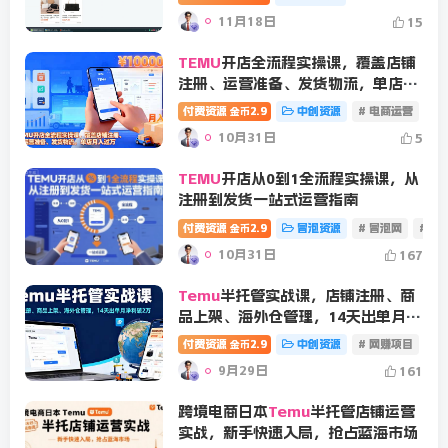
11月18日
15
TEMU
开店全流程实操课，覆盖店铺
注册、运营准备、发货物流，单店月
入过万
付费资源
2.9
中创资源
# 电商运营
金币
10月31日
5
TEMU
开店从0到1全流程实操课，从
注册到发货一站式运营指南
付费资源
2.9
冒泡资源
# 冒泡网
# 电
金币
10月31日
167
Temu
半托管实战课，店铺注册、商
品上架、海外仓管理，14天出单月净
利破2万
付费资源
2.9
中创资源
# 网赚项目
金币
9月29日
161
跨境电商日本
Temu
半托管店铺运营
实战，新手快速入局，抢占蓝海市场