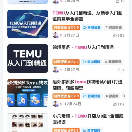
2月28日
39
TEMU
从入门到精通，从新手入门到
进阶高手全覆盖
付费资源
2.9
冒泡资源
# 冒泡网赚
#
金币
2月27日
152
跨境麦冬·
TEMU
从入门到精通
付费资源
7.9
自学资料
# 网赚项目
# 
金币
2月27日
7
海外拼多多
temu
钱攻略从0到1打造
店铺，轻松爆单
付费资源
2.9
冒泡资源
# 冒泡网
# 电
金币
12月24日
102
小凡老师·
TEMU
开店从0到1全流程
实操课
付费资源
7.9
自学资料
金币