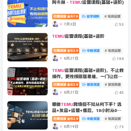
阿卡林·
TEMU
运营课程(基础+进阶)
付费资源
7.9
自学资料
# 电商运营
# 
金币
7月3日
53
TEMU
运营课程(基础+进阶
付费资源
2.9
中创资源
# 电商运营
# 
金币
6月27日
184
TEMU
运营课程(基础+进阶)，不止教
操作，更传授底层思维，一门让你真
正看懂TEMU的进阶课
付费资源
2.9
冒泡资源
# 冒泡网赚
#
金币
6月27日
45
想做
TEMU
跨境但不知从何下手？选
品+发品+运营+售后，10小时从0到
1跑通
付费资源
2.9
中创资源
# 电商运营
# 
金币
6月19日
73