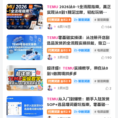
TEMU
2026从0-1全流程指南，真正
实现从0到1稳定出单，轻松玩转
TEMU跨境生意
付费资源
2.9
冒泡资源
# 冒泡网赚
#
金币
6月19日
104
TEMU
零基础实操课：从注册开店到
选品发货的全流程实操技能，独立跑
通店铺运营闭环
付费资源
2.9
中创资源
# 电商运营
# 
金币
3月8日
190
超详细！
TEMU
实操教学，带你从0
到1做跨境拼多多
付费资源
2.9
冒泡资源
# 冒泡网赚
#
金币
3月8日
2
TEMU
从入门到爆单：新手入驻发货
SOP+选品埋词避坑指南，零基础快
速开店月入3万
付费资源
2.9
中创资源
# 电商运营
# 
金币