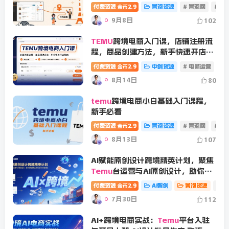
付费资源
2.9
冒泡资源
# 冒泡网
# 电
金币
9月8日
102
TEMU
跨境电商入门课，店铺注册流
程，商品创建方法，新手快速开店指
南
付费资源
2.9
中创资源
# 电商运营
金币
8月14日
80
temu
跨境电商小白基础入门课程，
新手必看
付费资源
2.9
冒泡资源
# 冒泡网
# 电
金币
8月13日
107
AI赋能原创设计跨境精英计划，聚焦
Temu
台运营与AI原创设计，助你实
现跨境业务从0到1000的增长
付费资源
2.9
AI智创
冒泡资源
# A
金币
7月30日
112
AI+跨境电商实战：
Temu
平台入驻