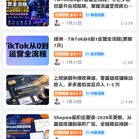
你避开合规陷阱，掌握流量变现核心技
能，快速落地TikTok出海生意(更新7
付费资源
2.9
冒泡资源
金币
月)
7月22日
179
绿洲·TikTok从0到1运营全流程(更新
7月)
付费资源
7.9
自学资料
金币
7月21日
58
上班族额外增收渠道，零基础搭建被动
收入，多多虚拟类目月入 1-3 万
付费资源
2.9
中创资源
金币
7月20日
138
Shopee高阶运营课-2026年更新，从
基础搭建到高阶广告，全链路实操破解
流量销量瓶颈
付费资源
2.9
中创资源
金币