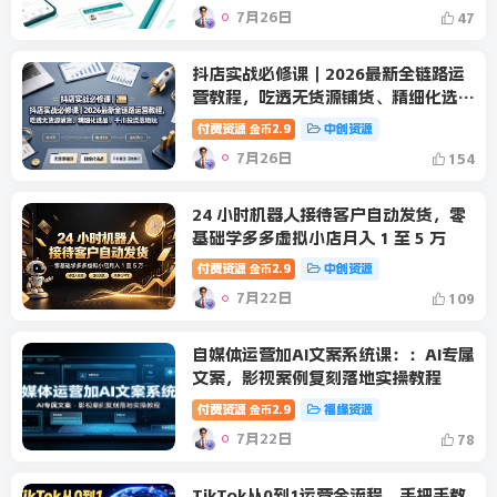
7月26日
47
抖店实战必修课｜2026最新全链路运
营教程，吃透无货源铺货、精细化选
品、千川投流落地玩法
付费资源
2.9
中创资源
金币
7月26日
154
24 小时机器人接待客户自动发货，零
基础学多多虚拟小店月入 1 至 5 万
付费资源
2.9
中创资源
金币
7月22日
109
自媒体运营加AI文案系统课：：AI专属
文案，影视案例复刻落地实操教程
付费资源
2.9
福缘资源
金币
7月22日
78
TikTok从0到1运营全流程，手把手教