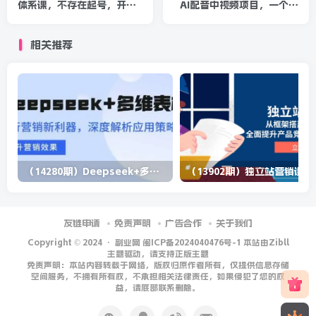
体系课，不存在起号，开始
AI配音中视频项目，一个账
就爆发（图文+短视频+直
号每天大概50+左右，长期
播）
稳定
相关推荐
（14280期）Deepseek+多维表格，银行营销新利器，深度解析应用策略，提升营销效果
（13902期）
友链申请
免责声明
广告合作
关于我们
Copyright © 2024 ·
副业网 闽ICP备2024040476号-1 本站由Zibll
主题驱动，请支持正版主题
免责声明：本站内容转载于网络，版权归原作者所有，仅提供信息存储
空间服务，不拥有所有权，不承担相关法律责任，如果侵犯了您的权
益，请底部联系删除。