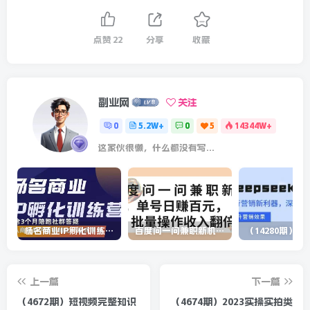
点赞
22
分享
收藏
副业网
关注
0
5.2W+
0
5
14344W+
这家伙很懒，什么都没有写...
杨名商业IP孵化训练营，从商业到内容到转化一站式学 价值5980元
百度问一问兼职新机遇，单号日赚百元，批量操作收入翻倍
上一篇
下一篇
（4672期）短视频完整知识
（4674期）2023实操实拍类