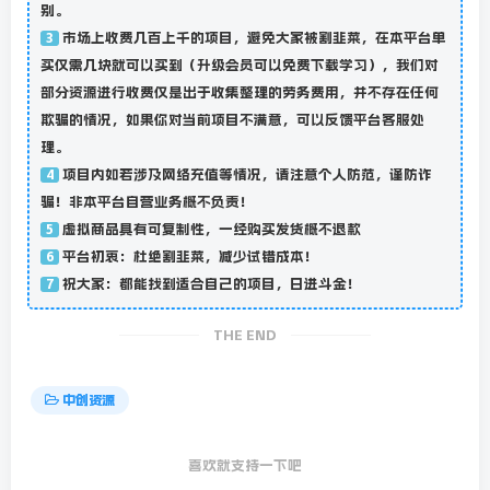
别。
市场上收费几百上千的项目，避免大家被割韭菜，在本平台单
3
买仅需几块就可以买到（升级会员可以免费下载学习），我们对
部分资源进行收费仅是出于收集整理的劳务费用，并不存在任何
欺骗的情况，如果你对当前项目不满意，可以反馈平台客服处
理。
项目内如若涉及网络充值等情况，请注意个人防范，谨防诈
4
骗！非本平台自营业务概不负责！
虚拟商品具有可复制性，一经购买发货概不退款
5
平台初衷：杜绝割韭菜，减少试错成本！
6
祝大家：都能找到适合自己的项目，日进斗金！
7
THE END
中创资源
喜欢就支持一下吧