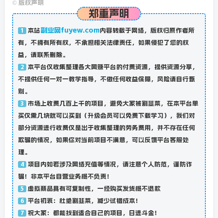
©
版权声明
郑重声明
副业网fuyew.com
本站
内容转载于网络，版权归原作者所
1
有，不拥有所有权，不承担相关法律责任，如果侵犯了您的权
益，请联系删除。
本平台仅收集整理各大网赚平台的付费资源，提供资源分享，
2
不提供任何一对一教学指导，不做任何收益保障，风险请自行甄
别。
市场上收费几百上千的项目，避免大家被割韭菜，在本平台单
3
买仅需几块就可以买到（升级会员可以免费下载学习），我们对
部分资源进行收费仅是出于收集整理的劳务费用，并不存在任何
欺骗的情况，如果你对当前项目不满意，可以反馈平台客服处
理。
项目内如若涉及网络充值等情况，请注意个人防范，谨防诈
4
骗！非本平台自营业务概不负责！
虚拟商品具有可复制性，一经购买发货概不退款
5
平台初衷：杜绝割韭菜，减少试错成本！
6
祝大家：都能找到适合自己的项目，日进斗金！
7