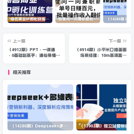
杨名商业IP孵化训练营，从商业到内容到转化一站式学 价值5980元
百度问一问兼职新机遇，单号日赚百元，批量操作收入翻倍
上一篇
下一篇
（4912期）PPT·一课通
（4914期）小平米口播画面
·0基础到高手：通俗易懂
场景搭建：10m高清直播
快速掌握PPT的各种应用场
间，背景虚化效果！
合
相关推荐
（14280期）Deepseek+多维表格，银行营销新利器，深度解析应用策略，提升营销效果
（13902期）