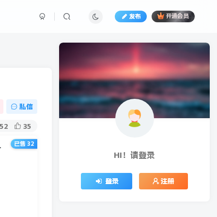
发布
开通会员
）
私信
52
35
已售 32
年赚百万（全套课程）
HI！请登录
登录
注册