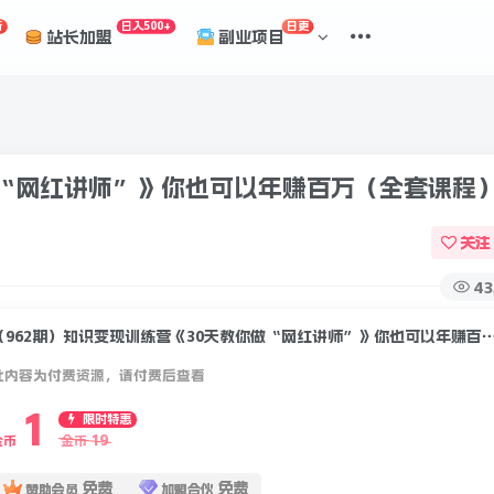
折
日入500+
日更
站长加盟
副业项目
做“网红讲师”》你也可以年赚百万（全套课程
关注
43
（962期）知识变现训练营《30天教你做“网红讲师”》你也可以
此内容为付费资源，请付费后查看
1
限时特惠
19
金币
金币
免费
免费
赞助会员
加盟合伙