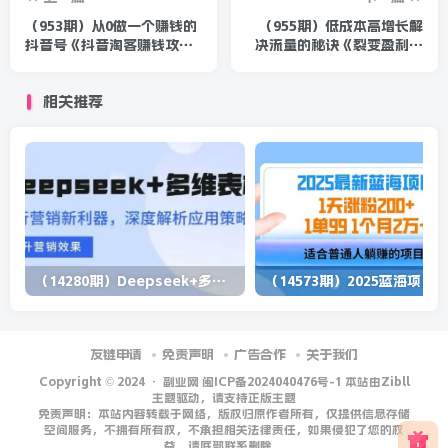
（953期）从0做一个赚钱的
（955期）低成本高增长解
抖音号《抖音淘客赚钱攻
决流量的秘诀《裂变盈利系
略》日入5W+全套急训课程
统V2.0》视频+文档
相关推荐
（14280期）Deepseek+多维表格，银行营销新利器，深度解析应用策略，提升营销效果
（1
友链申请
免责声明
广告合作
关于我们
Copyright © 2024 ·
副业网 闽ICP备2024040476号-1 本站由Zibll
主题驱动，请支持正版主题
免责声明：本站内容转载于网络，版权归原作者所有，仅提供信息存储
空间服务，不拥有所有权，不承担相关法律责任，如果侵犯了您的权
益，请底部联系删除。