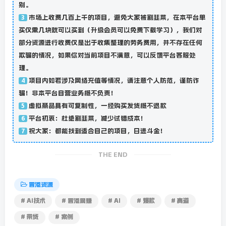
别。
市场上收费几百上千的项目，避免大家被割韭菜，在本平台单
3
买仅需几块就可以买到（升级会员可以免费下载学习），我们对
部分资源进行收费仅是出于收集整理的劳务费用，并不存在任何
欺骗的情况，如果你对当前项目不满意，可以反馈平台客服处
理。
项目内如若涉及网络充值等情况，请注意个人防范，谨防诈
4
骗！非本平台自营业务概不负责！
虚拟商品具有可复制性，一经购买发货概不退款
5
平台初衷：杜绝割韭菜，减少试错成本！
6
祝大家：都能找到适合自己的项目，日进斗金！
7
THE END
冒泡资源
# AI技术
# 冒泡网赚
# AI
# 爆款
# 赛道
# 带货
# 案例