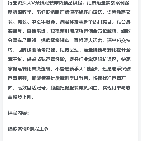
行业资深大V亲授服装带货精品课程，汇聚海量实战案例深
度拆解教学，带你吃透服饰赛道带货核心玩法。课程涵盖女
装、男装、中老年服饰、潮流穿搭等多个热门类目，结合真
实起号、直播带货、短视频引流成功案例全方位解析。细致
分享选品思路、爆款穿搭脚本、直播留人话术、逼单成交技
巧，同时讲解场景搭建、视觉呈现、流量撬动与转化提升全
套干货。借鉴成熟运营经验，避开行业常见踩坑误区，快速
掌握高转化带货逻辑。不管是新手入门起步，还是老手突破
运营瓶颈，都能借鉴优质案例学以致用，快速找准运营方
向，高效盘活账号，稳稳把握服装带货风口，实现订单与收
益稳步上涨。
课程内容：
爆款案例0换脸上衣