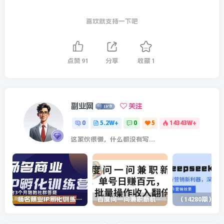
喜欢就支持一下吧
点赞
91
分享
收藏
1
副业网
关注
0
5.2W+
0
5
14343W+
这家伙很懒，什么都没有写...
杨名商业IP孵化训练营，从商业到内容到转化一站式学 价值5980元
百度问一问兼职新机遇，单号日赚百元，批量操作收入翻倍