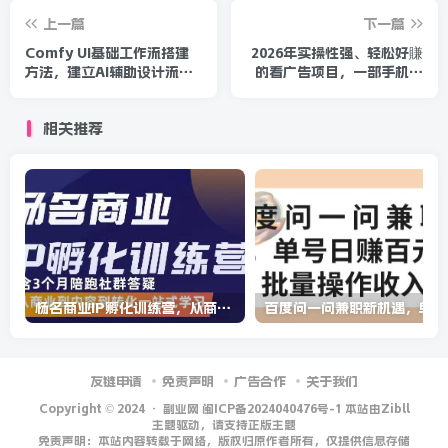
上一篇
下一篇
Comfy UI基础工作流搭建
2026年实操性强、轻松好賺
方法，建立AI辅助设计流
的看广告项目，一部手机平
程，大幅提升出图效率
均日入40-50，保底30米
【揭秘】
相关推荐
杨名商业IP孵化训练营，从商业到内容到转化一站式学 价值5980元
百
友链申请
免责声明
广告合作
关于我们
Copyright © 2024 ·
副业网 闽ICP备2024040476号-1 本站由Zibll
主题驱动，请支持正版主题
免责声明：本站内容转载于网络，版权归原作者所有，仅提供信息存储