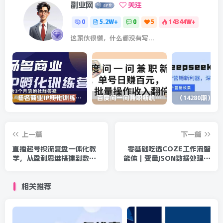
副业网
关注
0
5.2W+
0
5
14344W+
这家伙很懒，什么都没有写...
杨名商业IP孵化训练营，从商业到内容到转化一站式学 价值5980元
百度问一问兼职新机遇，单号日赚百元，批量操作收入翻倍
上一篇
下一篇
直播起号投流复盘一体化教
零基础吃透COZE工作流智
学，从盈利思维搭建到数据
能体｜变量JSON数据处理插
优化，吃透全域带货流量变
件联动商业落地，无需代码
现闭环
掌握AI自动化
相关推荐