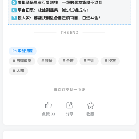
虚拟商品具有可复制性，一经购买发货概不退款
5
平台初衷：杜绝割韭菜，减少试错成本！
6
祝大家：都能找到适合自己的项目，日进斗金！
7
THE END
中创资源
# 自媒体类
# 流量
# 全域
# 千川
# 投放
# 人群
喜欢就支持一下吧
点赞
33
分享
收藏