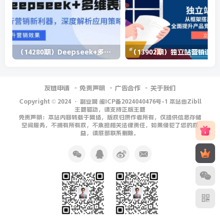
（14280期）Deepseek+多维表格，银行营销新利器，深度解析应用策略，提升营销效果
（13902期）
友链申请
免责声明
广告合作
关于我们
Copyright © 2024 ·
副业网 闽ICP备2024040476号-1 本站由Zibll
主题驱动，请支持正版主题
免责声明：本站内容转载于网络，版权归原作者所有，仅提供信息存储
空间服务，不拥有所有权，不承担相关法律责任，如果侵犯了您的权
益，请底部联系删除。