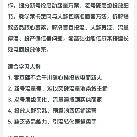
作，细分新号冷启动起量方案、老号破层级投放细
节，教学莱卡定向与人群包精准圈客方法，拆解爆
款选品核心要素，解决盲目投流、人群宽泛、流量
停滞、投产偏低等问题，零基础也能低成本搭建长
效电商投放体系。
适合学习人群
1. 零基础不会千川随心推投放电商新人
2. 新号流量差、难以突破流量池带货主播
3. 老号层级固化、流量遇瓶颈实体商家
4. 投放人群杂乱、预算浪费店铺运营
5. 缺乏选品能力、引流转化差操盘手