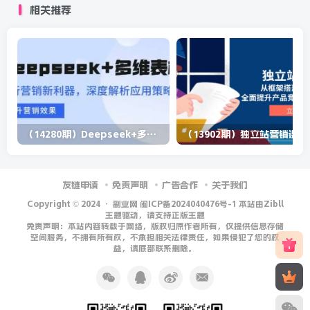
相关推荐
（14280期）Deepseek+多维表格，银行营销新利器，深度解析应用策略，提升营销效果
（13902期）
友链申请
免责声明
广告合作
关于我们
Copyright © 2024 ·
副业网 闽ICP备2024040476号-1 本站由Zibll
主题驱动，请支持正版主题
免责声明：本站内容转载于网络，版权归原作者所有，仅提供信息存储
空间服务，不拥有所有权，不承担相关法律责任，如果侵犯了您的权
益，请底部联系删除。