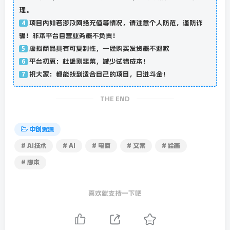
理。
项目内如若涉及网络充值等情况，请注意个人防范，谨防诈
4
骗！非本平台自营业务概不负责！
虚拟商品具有可复制性，一经购买发货概不退款
5
平台初衷：杜绝割韭菜，减少试错成本！
6
祝大家：都能找到适合自己的项目，日进斗金！
7
THE END
中创资源
# AI技术
# AI
# 电商
# 文案
# 绘画
# 脚本
喜欢就支持一下吧