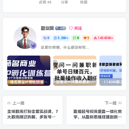
点赞
44
分享
收藏
副业网
关注
0
5.2W+
0
5
14343W+
这家伙很懒，什么都没有写...
杨名商业IP孵化训练营，从商业到内容到转化一站式学 价值5980元
百度问一问兼职新机遇，单号日赚百元，批量操作收入翻倍
上一篇
下一篇
全域截流打粉全套实战课，7
直播起号投流复盘一体化教
大截流模式拆解，多账号养
学，从盈利思维搭建到数据
号导流私域，DeepSeek批
优化，吃透全域带货流量变
量制作截流话术素材
现闭环