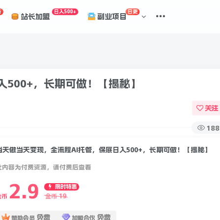
折
日入500+
日更
站长加盟
副业项目
入500+，长期可做！【揭秘】
关注
188
当天做当天变现，全流程AI托管，保底日入500+，长期可做！【揭秘】
此内容为付费资源，请付费后查看
2.9
限时特惠
19
金币
金币
免费
免费
赞助会员
加盟合伙