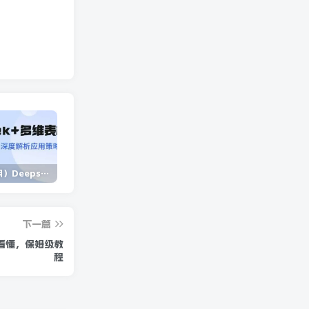
（14280期）Deepseek+多维表格，银行营销新利器，深度解析应用策略，提升营销效果
（14573期）2025蓝海项目 1天涨粉200+ 1单99 1个月2万+
（13902期）独立站营销课，从框架搭建到二次营销，全面提升产品竞争力和用户忠诚度
下一篇
能看懂，保姆级教
程