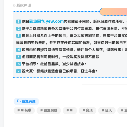
©
版权声明
副业网fuyew.com
本站
内容转载于网络，版权归原作者所有，
1
本平台仅收集整理各大网赚平台的付费资源，提供资源分享，不
2
市场上收费几百上千的项目，避免大家被割韭菜，在本平台单买
3
集整理的劳务费用，并不存在任何欺骗的情况，如果你对当前项目不
项目内如若涉及网络充值等情况，请注意个人防范，谨防诈骗！
4
虚拟商品具有可复制性，一经购买发货概不退款
5
平台初衷：杜绝割韭菜，减少试错成本！
6
祝大家：都能找到适合自己的项目，日进斗金！
7
冒泡资源
# AI技术
# 冒泡网赚
# AI
# 变现
# 日入
# 