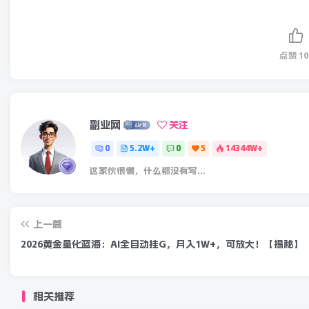
点赞
10
副业网
关注
0
5.2W+
0
5
14344W+
这家伙很懒，什么都没有写...
上一篇
2026黄金量化蓝海：AI全自动挂G，月入1W+，可放大！【揭秘】
相关推荐