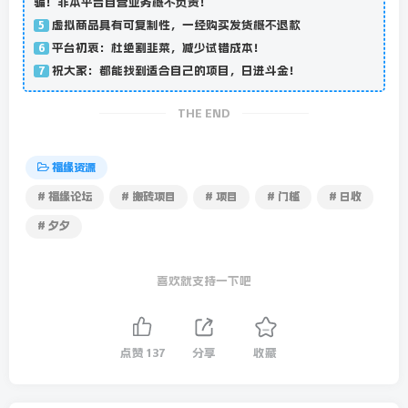
骗！非本平台自营业务概不负责！
虚拟商品具有可复制性，一经购买发货概不退款
5
平台初衷：杜绝割韭菜，减少试错成本！
6
祝大家：都能找到适合自己的项目，日进斗金！
7
THE END
福缘资源
# 福缘论坛
# 搬砖项目
# 项目
# 门槛
# 日收
# 夕夕
喜欢就支持一下吧
点赞
137
分享
收藏