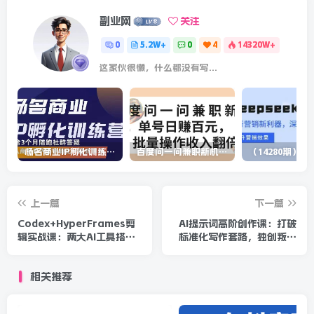
副业网
关注
0
5.2W+
0
4
14320W+
这家伙很懒，什么都没有写...
杨名商业IP孵化训练营，从商业到内容到转化一站式学 价值5980元
百度问一问兼职新机遇，单号日赚百元，批量操作收入翻倍
上一篇
下一篇
Codex+HyperFrames剪
AI提示词高阶创作课：打破
辑实战课：两大AI工具搭配
标准化写作套路，独创叛逆
全自动批量生成短视频
提示词打造有特色吸睛文案
相关推荐