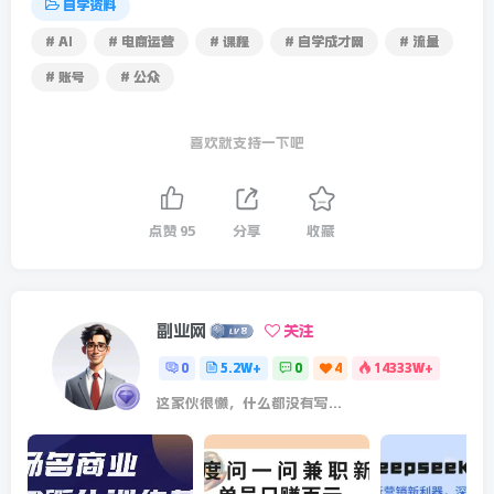
自学资料
# AI
# 电商运营
# 课程
# 自学成才网
# 流量
# 账号
# 公众
喜欢就支持一下吧
点赞
95
分享
收藏
副业网
关注
0
5.2W+
0
4
14333W+
这家伙很懒，什么都没有写...