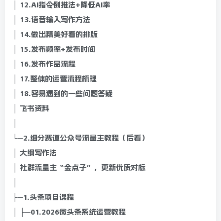
│ 12.AI指令倒推法+降低AI率
│ 13.语音输入写作方法
│ 14.做出精美好看的排版
│ 15.发布频率+发布时间
│ 16.发布作品流程
│ 17.整体的运营流程梳理
│ 18.容易遇到的一些问题答疑
│ 飞书资料
│
└─2.细分赛道公众号流量主教程（后看）
│ 大纲写作法
│ 社群流量主“金点子”，更新优质对标
│
├─1.头条项目课程
│ ├─01.2026微头条系统运营教程