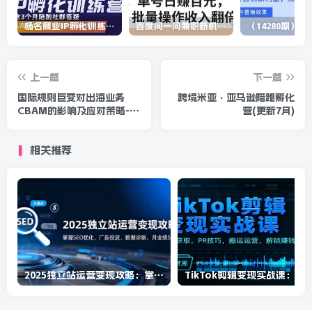
杨名商业IP孵化训练营，从商业到内容到转化一站式学 价值5980元
百度问一问兼职新机遇，单号日赚百元，批量操作收入翻倍
上一篇
下一篇
国际规则巨变对出海业务
跨境米亚·亚马逊陪跑孵化
CBAM的影响及应对策略-7
营(更新7月)
月2日
相关推荐
2025独立站运营变现攻略：掌握SEO优化、广告投放、数据诊断，月业绩50万+
TikTok剪辑变现实战课：素材获取，PR技巧，搬