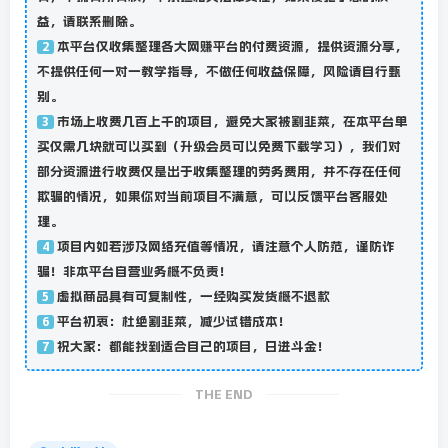
益，请联系删除。
本平台仅收集整理各大网赚平台的付费资源，提供资源分享，
2
不提供任何一对一教学指导，不做任何收益保障，风险请自行甄
别。
市场上收费几百上千的项目，避免大家被割韭菜，在本平台单
3
买仅需几块就可以买到（升级会员可以免费下载学习），我们对
部分资源进行收费仅是出于收集整理的劳务费用，并不存在任何
欺骗的情况，如果你对当前项目不满意，可以反馈平台客服处
理。
项目内如若涉及网络充值等情况，请注意个人防范，谨防诈
4
骗！非本平台自营业务概不负责！
虚拟商品具有可复制性，一经购买发货概不退款
5
平台初衷：杜绝割韭菜，减少试错成本！
6
祝大家：都能找到适合自己的项目，日进斗金！
7
THE END