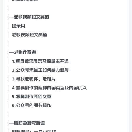
│
├─老歌视频短文赛道
│ 提示词
│ 老歌视频短文赛道
│
├─老物件赛道
│ 1.项目效果展示及流量主开通
│ 2.公众号流量主如何暴力起号
│ 3.寻找老物件、老相片
│ 4.需要创作的两种内容类型及内容优点
│ 5.怎样制作原创文章
│ 6.公众号的细节操作
│
├─脑筋急转弯赛道
│ 对标账号：一只小海螺