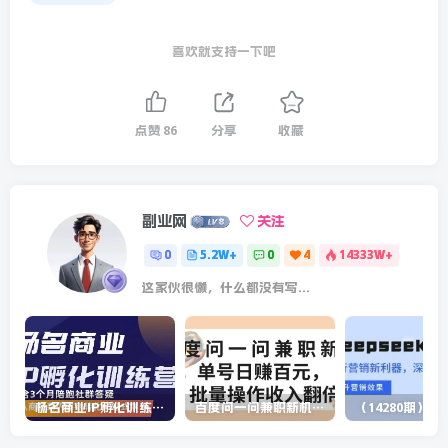
喜欢就支持一下吧
点赞
86
分享
收藏
副业网
关注
0
5.2W+
0
4
14333W+
这家伙很懒，什么都没有写...
杨名商业IP孵化训练营，从商业到内容到转化一站式学 价值5980元
百度问一问兼职新机遇，单号日赚百元，批量操作收入翻倍