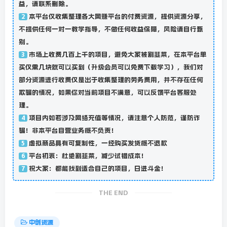
益，请联系删除。
本平台仅收集整理各大网赚平台的付费资源，提供资源分享，
2
不提供任何一对一教学指导，不做任何收益保障，风险请自行甄
别。
市场上收费几百上千的项目，避免大家被割韭菜，在本平台单
3
买仅需几块就可以买到（升级会员可以免费下载学习），我们对
部分资源进行收费仅是出于收集整理的劳务费用，并不存在任何
欺骗的情况，如果你对当前项目不满意，可以反馈平台客服处
理。
项目内如若涉及网络充值等情况，请注意个人防范，谨防诈
4
骗！非本平台自营业务概不负责！
虚拟商品具有可复制性，一经购买发货概不退款
5
平台初衷：杜绝割韭菜，减少试错成本！
6
祝大家：都能找到适合自己的项目，日进斗金！
7
THE END
中创资源