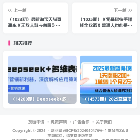
上一篇
下一篇
（1023期）最新淘宝天猫直
（1025期）《零基础快手赚
通车《无敌人群卡首屏》拿
钱全攻略》普通人也能每月
大流量玩法-震撼发布
躺赚3万零花钱，实操干货
相关推荐
（14280期）Deepseek+多维表格，银行营销新利器，深度解析应用策略，提升营销效果
（1
友链申请
免责声明
广告合作
关于我们
Copyright © 2024 ·
副业网 闽ICP备2024040476号-1 本站由Zibll
主题驱动，请支持正版主题