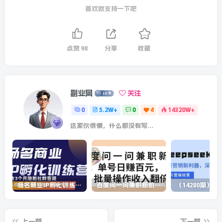
喜欢就支持一下吧
点赞
98
分享
收藏
副业网
关注
0
5.2W+
0
4
14320W+
这家伙很懒，什么都没有写...
杨名商业IP孵化训练营，从商业到内容到转化一站式学 价值5980元
百度问一问兼职新机遇，单号日赚百元，批量操作收入翻倍
上一篇
下一篇