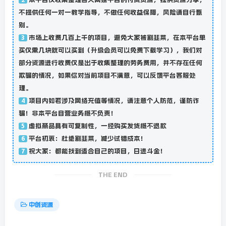
不提供任何一对一教学指导，不做任何收益保障，风险请自行甄
别。
市场上收费几百上千的项目，避免大家被割韭菜，在本平台单
3
买仅需几块就可以买到（升级会员可以免费下载学习），我们对
部分资源进行收费仅是出于收集整理的劳务费用，并不存在任何
欺骗的情况，如果你对当前项目不满意，可以反馈平台客服处
理。
项目内如若涉及网络充值等情况，请注意个人防范，谨防诈
4
骗！非本平台自营业务概不负责！
虚拟商品具有可复制性，一经购买发货概不退款
5
平台初衷：杜绝割韭菜，减少试错成本！
6
祝大家：都能找到适合自己的项目，日进斗金！
7
THE END
中创资源