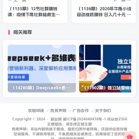
（1133期）12节社群赚钱
（1136期）2020年牛角小说
课：疫情下用社群拯救生
自动挂机赚钱 日入几十元 模
意，实现订单逆势暴涨！
拟器阅读脚本设计（视频+工
具）
相关推荐
（14280期）Deepseek+多维表格，银行营销新利器，深度解析应用策略，提升营销效果
（13902期）
友链申请
免责声明
广告合作
关于我们
Copyright © 2024 ·
副业网 闽ICP备2024040476号-1 本站由Zibll
主题驱动，请支持正版主题
免责声明：本站内容转载于网络，版权归原作者所有，仅提供信息存储
空间服务，不拥有所有权，不承担相关法律责任，如果侵犯了您的权