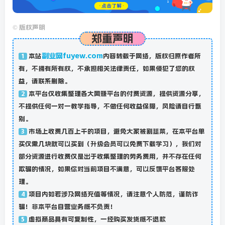
©
版权声明
郑重声明
副业网fuyew.com
本站
内容转载于网络，版权归原作者所
1
有，不拥有所有权，不承担相关法律责任，如果侵犯了您的权
益，请联系删除。
本平台仅收集整理各大网赚平台的付费资源，提供资源分享，
2
不提供任何一对一教学指导，不做任何收益保障，风险请自行甄
别。
市场上收费几百上千的项目，避免大家被割韭菜，在本平台单
3
买仅需几块就可以买到（升级会员可以免费下载学习），我们对
部分资源进行收费仅是出于收集整理的劳务费用，并不存在任何
欺骗的情况，如果你对当前项目不满意，可以反馈平台客服处
理。
项目内如若涉及网络充值等情况，请注意个人防范，谨防诈
4
骗！非本平台自营业务概不负责！
虚拟商品具有可复制性，一经购买发货概不退款
5