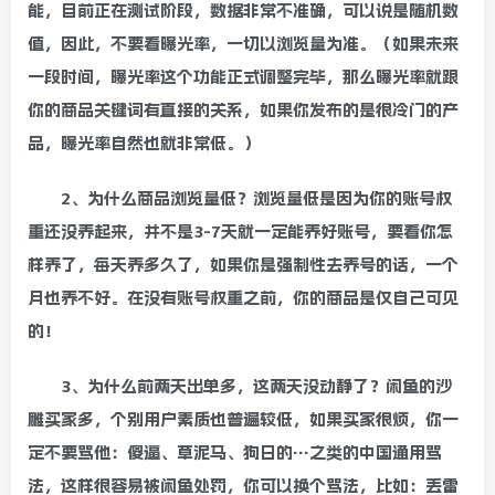
能，目前正在测试阶段，数据非常不准确，可以说是随机数
值，因此，不要看曝光率，一切以浏览量为准。（如果未来
一段时间，曝光率这个功能正式调整完毕，那么曝光率就跟
你的商品关键词有直接的关系，如果你发布的是很冷门的产
品，曝光率自然也就非常低。）
2、为什么商品浏览量低？浏览量低是因为你的账号权
重还没养起来，并不是3-7天就一定能养好账号，要看你怎
样养了，每天养多久了，如果你是强制性去养号的话，一个
月也养不好。在没有账号权重之前，你的商品是仅自己可见
的！
3、为什么前两天出单多，这两天没动静了？闲鱼的沙
雕买家多，个别用户素质也普遍较低，如果买家很烦，你一
定不要骂他：傻逼、草泥马、狗日的…之类的中国通用骂
法，这样很容易被闲鱼处罚，你可以换个骂法，比如：丢雷