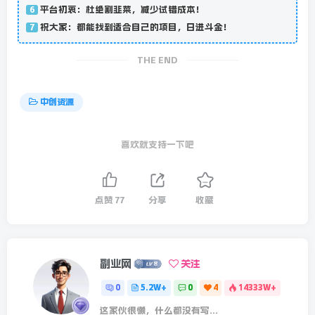
平台初衷：杜绝割韭菜，减少试错成本！
6
祝大家：都能找到适合自己的项目，日进斗金！
7
THE END
中创资源
喜欢就支持一下吧
点赞
77
分享
收藏
副业网
关注
0
5.2W+
0
4
14333W+
这家伙很懒，什么都没有写...