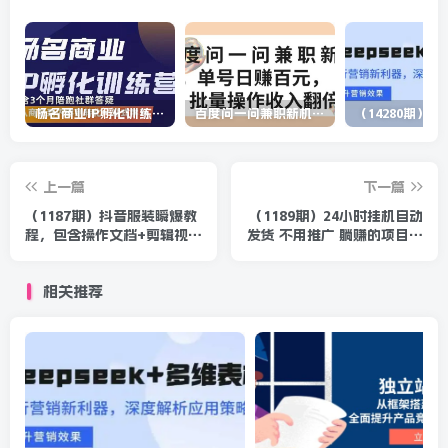
杨名商业IP孵化训练营，从商业到内容到转化一站式学 价值5980元
百度问一问兼职新机遇，单号日赚百元，批量操作收入翻倍
上一篇
下一篇
（1187期）抖音服装瞬爆教
（1189期）24小时挂机自动
程，包含操作文档+剪辑视频
发货 不用推广 躺赚的项目，
（价值3888）
日出千单，月入3w+（无水
印）
相关推荐