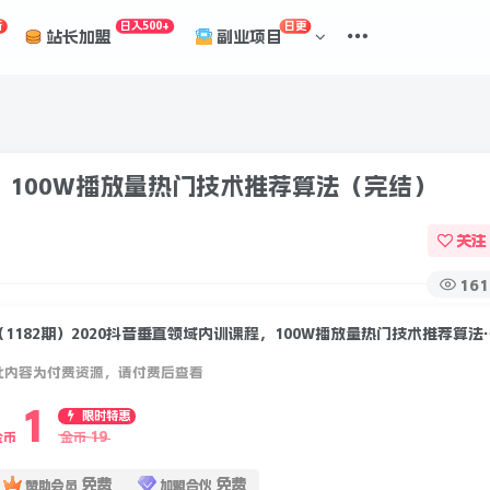
折
日入500+
日更
站长加盟
副业项目
程，100W播放量热门技术推荐算法（完结）
关注
161
（1182期）2020抖音垂直领域
此内容为付费资源，请付费后查看
1
限时特惠
19
金币
金币
免费
免费
赞助会员
加盟合伙