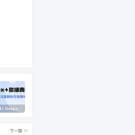
（14280期）Deepseek+多维表格，银行营销新利器，深度解析应用策略，提升营销效果
（14573期）2025蓝海项目 1天涨粉200+ 1单99 1个月2万+
（13902期）独立站营销课，从框架搭建到二次营销，全面提升产品竞争力和用户忠诚度
下一篇