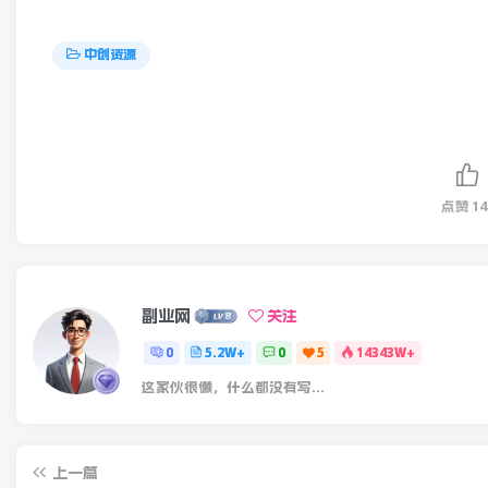
中创资源
点赞
14
副业网
关注
0
5.2W+
0
5
14343W+
这家伙很懒，什么都没有写...
上一篇