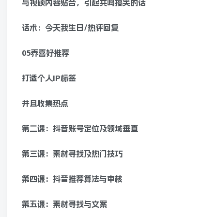
与视硕内容贴合，引起共鸣搞笑的话
话术：今天我生日/热评回复
05养喜好推荐
打适个人IP标签
并且收集热点
第二课：抖音账号定位及领域垂直
第三课：素材寻找及热门技巧
第四课：抖音推荐算法与审核
第五课：素材寻找与文案