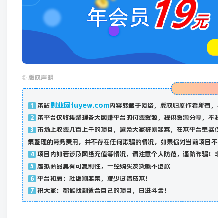
©
版权声明
副业网fuyew.com
本站
内容转载于网络，版权归原作者所有，
1
本平台仅收集整理各大网赚平台的付费资源，提供资源分享，不
2
市场上收费几百上千的项目，避免大家被割韭菜，在本平台单买
3
集整理的劳务费用，并不存在任何欺骗的情况，如果你对当前项目不
项目内如若涉及网络充值等情况，请注意个人防范，谨防诈骗！
4
虚拟商品具有可复制性，一经购买发货概不退款
5
平台初衷：杜绝割韭菜，减少试错成本！
6
祝大家：都能找到适合自己的项目，日进斗金！
7