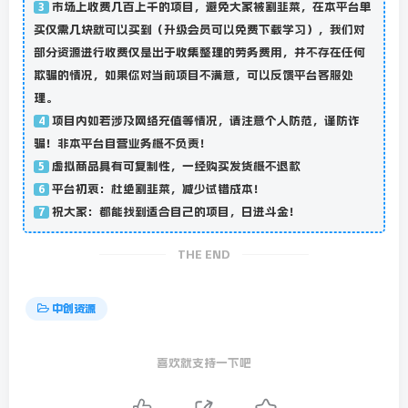
市场上收费几百上千的项目，避免大家被割韭菜，在本平台单
3
买仅需几块就可以买到（升级会员可以免费下载学习），我们对
部分资源进行收费仅是出于收集整理的劳务费用，并不存在任何
欺骗的情况，如果你对当前项目不满意，可以反馈平台客服处
理。
项目内如若涉及网络充值等情况，请注意个人防范，谨防诈
4
骗！非本平台自营业务概不负责！
虚拟商品具有可复制性，一经购买发货概不退款
5
平台初衷：杜绝割韭菜，减少试错成本！
6
祝大家：都能找到适合自己的项目，日进斗金！
7
THE END
中创资源
喜欢就支持一下吧