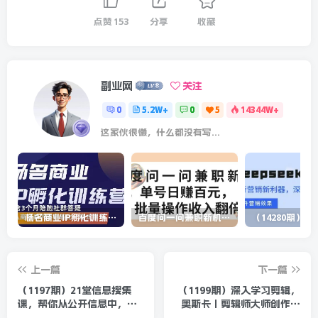
点赞
153
分享
收藏
副业网
关注
0
5.2W+
0
5
14344W+
这家伙很懒，什么都没有写...
杨名商业IP孵化训练营，从商业到内容到转化一站式学 价值5980元
百度问一问兼职新机遇，单号日赚百元，批量操作收入翻倍
上一篇
下一篇
（1197期）21堂信息搜集
（1199期）深入学习剪辑，
课，帮你从公开信息中，快
奥斯卡丨剪辑师大师创作全
速找到赚钱思路（无水印）
解析（完结）价值299元