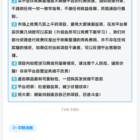
本平台仅收集整理各大网赚平台的付费资源，提供资源分享，
2
不提供任何一对一教学指导，不做任何收益保障，风险请自行甄
别。
市场上收费几百上千的项目，避免大家被割韭菜，在本平台单
3
买仅需几块就可以买到（升级会员可以免费下载学习），我们对
部分资源进行收费仅是出于收集整理的劳务费用，并不存在任何
欺骗的情况，如果你对当前项目不满意，可以反馈平台客服处
理。
项目内如若涉及网络充值等情况，请注意个人防范，谨防诈
4
骗！非本平台自营业务概不负责！
虚拟商品具有可复制性，一经购买发货概不退款
5
平台初衷：杜绝割韭菜，减少试错成本！
6
祝大家：都能找到适合自己的项目，日进斗金！
7
THE END
中创资源