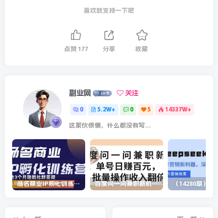
喜欢就支持一下吧
点赞
177
分享
收藏
副业网
关注
0
5.2W+
0
5
14337W+
这家伙很懒，什么都没有写...
杨名商业IP孵化训练营，从商业到内容到转化一站式学 价值5980元
百度问一问兼职新机遇，单号日赚百元，批量操作收入翻倍