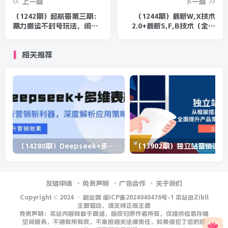
上一篇
下一篇
（1242期）起航哥第三期：
（1244期）最新W,X技术
暴力搬运不封号玩法，闲鱼
2.0+最新S,F,B技术（全套
单品卖爆和零投资如何实现
课程）详细目录点击查看
月入过万
相关推荐
（14280期）Deepseek+多维表格，银行营销新利器，深度解析应用策略，提升营销效果
（13902期）
友链申请
免责声明
广告合作
关于我们
Copyright © 2024 ·
副业网 闽ICP备2024040476号-1 本站由Zibll
主题驱动，请支持正版主题
免责声明：本站内容转载于网络，版权归原作者所有，仅提供信息存储
空间服务，不拥有所有权，不承担相关法律责任，如果侵犯了您的权