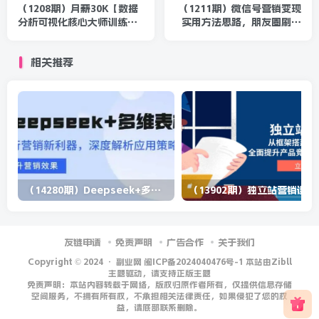
（1208期）月薪30K【数据
（1211期）微信号营销变现
分析可视化核心大师训练
实用方法思路，朋友圈刷屏
营】这个时代，正在犒劳这
裂变（共12节）价值199元-
样的人
无水印
相关推荐
（14280期）Deepseek+多维表格，银行营销新利器，深度解析应用策略，提升营销效果
（13902期）
友链申请
免责声明
广告合作
关于我们
Copyright © 2024 ·
副业网 闽ICP备2024040476号-1 本站由Zibll
主题驱动，请支持正版主题
免责声明：本站内容转载于网络，版权归原作者所有，仅提供信息存储
空间服务，不拥有所有权，不承担相关法律责任，如果侵犯了您的权
益，请底部联系删除。