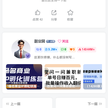
喜欢就支持一下吧
点赞
42
分享
收藏
副业网
关注
0
5.2W+
0
5
14344W+
这家伙很懒，什么都没有写...
杨名商业IP孵化训练营，从商业到内容到转化一站式学 价值5980元
百度问一问兼职新机遇，单号日赚百元，批量操作收入翻倍
上一篇
下一篇