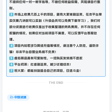
不提供任何一对一教学指导，不做任何收益保障，风险请自行甄
别。
市场上收费几百上千的项目，避免大家被割韭菜，在本平台单
3
买仅需几块就可以买到（升级会员可以免费下载学习），我们对
部分资源进行收费仅是出于收集整理的劳务费用，并不存在任何
欺骗的情况，如果你对当前项目不满意，可以反馈平台客服处
理。
项目内如若涉及网络充值等情况，请注意个人防范，谨防诈
4
骗！非本平台自营业务概不负责！
虚拟商品具有可复制性，一经购买发货概不退款
5
平台初衷：杜绝割韭菜，减少试错成本！
6
祝大家：都能找到适合自己的项目，日进斗金！
7
THE END
中创资源