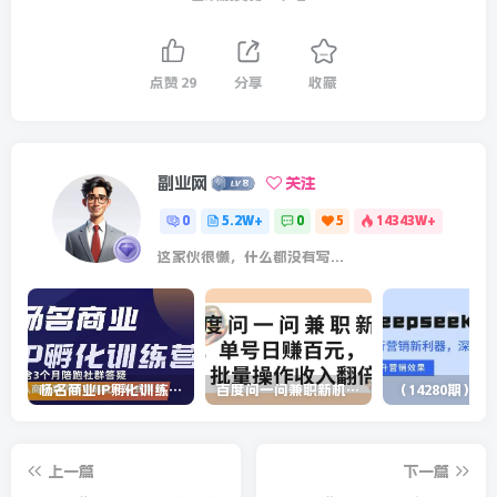
点赞
29
分享
收藏
副业网
关注
0
5.2W+
0
5
14343W+
这家伙很懒，什么都没有写...
杨名商业IP孵化训练营，从商业到内容到转化一站式学 价值5980元
百度问一问兼职新机遇，单号日赚百元，批量操作收入翻倍
上一篇
下一篇