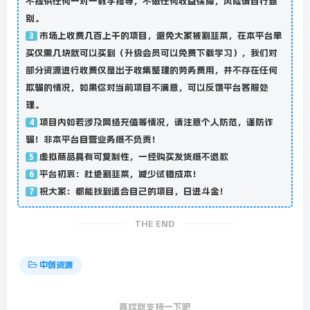
不提供任何一对一教学指导，不做任何收益保障，风险请自行甄
别。
市场上收费几百上千的项目，避免大家被割韭菜，在本平台单
3
买仅需几块就可以买到（升级会员可以免费下载学习），我们对
部分资源进行收费仅是出于收集整理的劳务费用，并不存在任何
欺骗的情况，如果你对当前项目不满意，可以反馈平台客服处
理。
项目内如若涉及网络充值等情况，请注意个人防范，谨防诈
4
骗！非本平台自营业务概不负责！
虚拟商品具有可复制性，一经购买发货概不退款
5
平台初衷：杜绝割韭菜，减少试错成本！
6
祝大家：都能找到适合自己的项目，日进斗金！
7
THE END
中创资源
喜欢就支持一下吧