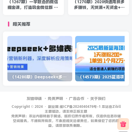
（1267期）一学就会的微信
（1270期）2020快速用拼多
掘金课，打造吸金微信群 业
多赚钱，无货源+无资金+无
绩暴涨100倍 每月多赚3万
人脉也能下班在家月入过万
(无水印)
(无水印)
相关推荐
（14280期）Deepseek+多维表格，银行营销新利器，深度解析应用策略，提升营销效果
（1
友链申请
免责声明
广告合作
关于我们
Copyright © 2024 ·
副业网 闽ICP备2024040476号-1 本站由Zibll
主题驱动，请支持正版主题
免责声明：本站内容转载于网络，版权归原作者所有，仅提供信息存储
空间服务，不拥有所有权，不承担相关法律责任，如果侵犯了您的权
益，请底部联系删除。