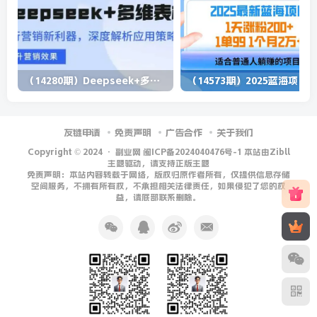
（14280期）Deepseek+多维表格，银行营销新利器，深度解析应用策略，提升营销效果
（1
友链申请
免责声明
广告合作
关于我们
Copyright © 2024 ·
副业网 闽ICP备2024040476号-1 本站由Zibll
主题驱动，请支持正版主题
免责声明：本站内容转载于网络，版权归原作者所有，仅提供信息存储
空间服务，不拥有所有权，不承担相关法律责任，如果侵犯了您的权
益，请底部联系删除。