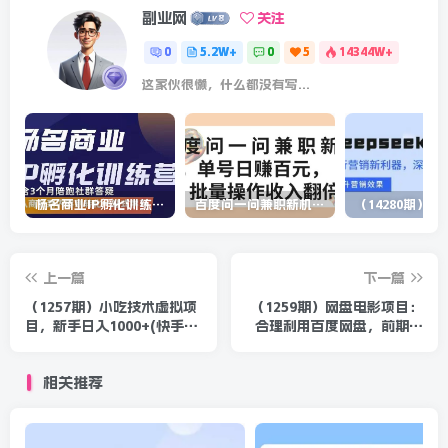
副业网
关注
0
5.2W+
0
5
14344W+
这家伙很懒，什么都没有写...
杨名商业IP孵化训练营，从商业到内容到转化一站式学 价值5980元
百度问一问兼职新机遇，单号日赚百元，批量操作收入翻倍
上一篇
下一篇
（1257期）小吃技术虚拟项
（1259期）网盘电影项目：
目，新手日入1000+(快手引
合理利用百度网盘，前期辛
流 豆瓣引流 闲鱼引流 变现)
苦一下后期躺赚【视频教
无水印
程】
相关推荐