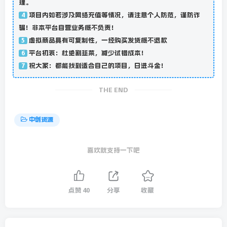
理。
项目内如若涉及网络充值等情况，请注意个人防范，谨防诈
4
骗！非本平台自营业务概不负责！
虚拟商品具有可复制性，一经购买发货概不退款
5
平台初衷：杜绝割韭菜，减少试错成本！
6
祝大家：都能找到适合自己的项目，日进斗金！
7
THE END
中创资源
喜欢就支持一下吧
点赞
40
分享
收藏