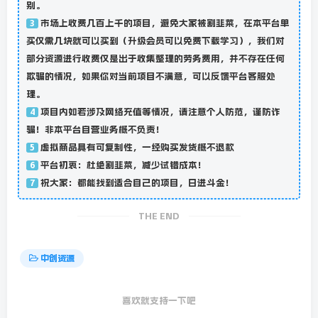
别。
市场上收费几百上千的项目，避免大家被割韭菜，在本平台单
3
买仅需几块就可以买到（升级会员可以免费下载学习），我们对
部分资源进行收费仅是出于收集整理的劳务费用，并不存在任何
欺骗的情况，如果你对当前项目不满意，可以反馈平台客服处
理。
项目内如若涉及网络充值等情况，请注意个人防范，谨防诈
4
骗！非本平台自营业务概不负责！
虚拟商品具有可复制性，一经购买发货概不退款
5
平台初衷：杜绝割韭菜，减少试错成本！
6
祝大家：都能找到适合自己的项目，日进斗金！
7
THE END
中创资源
喜欢就支持一下吧