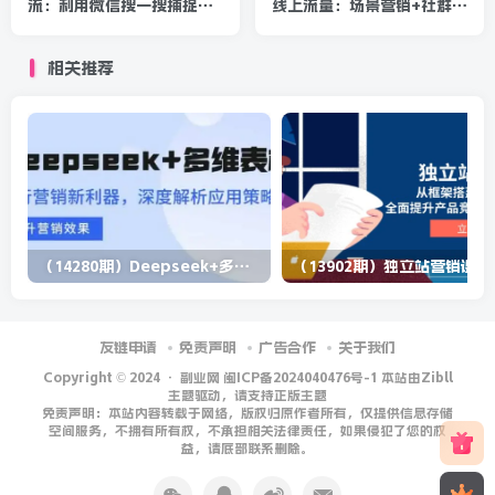
流：利用微信搜一搜捕捉关
线上流量：场景营销+社群营
键词流量 小白赚钱自动化
销 快速引爆流量（3节视频
（完结）
课）
相关推荐
（14280期）Deepseek+多维表格，银行营销新利器，深度解析应用策略，提升营销效果
（13902期）
友链申请
免责声明
广告合作
关于我们
Copyright © 2024 ·
副业网 闽ICP备2024040476号-1 本站由Zibll
主题驱动，请支持正版主题
免责声明：本站内容转载于网络，版权归原作者所有，仅提供信息存储
空间服务，不拥有所有权，不承担相关法律责任，如果侵犯了您的权
益，请底部联系删除。