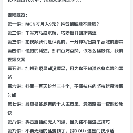
长不超过10分钟，帮助大家快速学习。
课程概览：
第一讲：MCN才月入9元？抖音到底赚不赚钱？
第二讲：千军万马独木桥，巧妙避开拥挤赛道
第三讲：拍视频我们是认真的，一分钟写出简单高效的脚本
第四讲：他拍的稀烂，却有百万点赞，该怎么拯救你，我的
视频文案
第五讲：加班到凌晨却没爆品，因为你不知道这些点赞的套
路
第六讲：抖音一百天粉丝三十个，不懂技巧的坚持就是浪费
时间
第七讲：最容易被忽视的个人主页里，竟然藏着一套涨粉秘
诀
第八讲：抖音直播间无人问津，因为你不懂这些技巧
第九讲：不要无脑的乱烧钱了，投DOU+这是门技术活