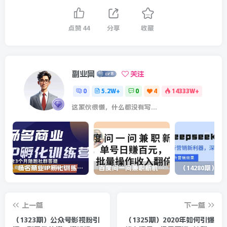
点赞
44
分享
收藏
副业网
关注
0
5.2W+
0
4
14333W+
这家伙很懒，什么都没有写...
杨名商业IP孵化训练营，从商业到内容到转化一站式学 价值5980元
百度问一问兼职新机遇，单号日赚百元，批量操作收入翻倍
上一篇
下一篇
（1323期）公众号影视粉引
（1325期）2020年如何引爆