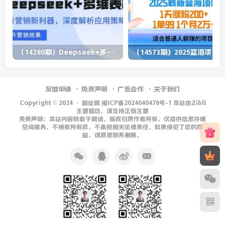
（14280期）Deepseek+多维表格，银行营销新利器，深度解析应用策略，提升营销效果
（1
友链申请
免责声明
广告合作
关于我们
Copyright © 2024 ·
副业网 闽ICP备2024040476号-1 本站由Zibll
主题驱动，请支持正版主题
免责声明：本站内容转载于网络，版权归原作者所有，仅提供信息存储
空间服务，不拥有所有权，不承担相关法律责任，如果侵犯了您的权
益，请底部联系删除。