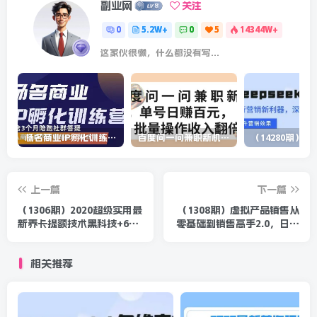
副业网
关注
0
5.2W+
0
5
14344W+
这家伙很懒，什么都没有写...
杨名商业IP孵化训练营，从商业到内容到转化一站式学 价值5980元
百度问一问兼职新机遇，单号日赚百元，批量操作收入翻倍
上一篇
下一篇
（1306期）2020超级实用最
（1308期）虚拟产品销售从
新养卡提额技术黑科技+6家
零基础到销售高手2.0，日赚
行信用卡预审批出额度方法
千元实操方法(5节视频)
相关推荐