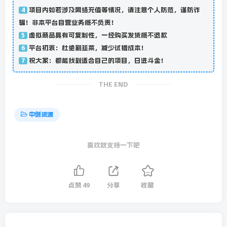
项目内如若涉及网络充值等情况，请注意个人防范，谨防诈
4
骗！非本平台自营业务概不负责！
虚拟商品具有可复制性，一经购买发货概不退款
5
平台初衷：杜绝割韭菜，减少试错成本！
6
祝大家：都能找到适合自己的项目，日进斗金！
7
THE END
中创资源
喜欢就支持一下吧
点赞
49
分享
收藏