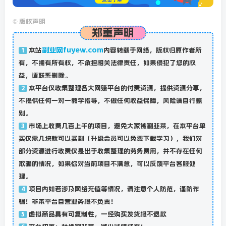
©
版权声明
郑重声明
副业网fuyew.com
本站
内容转载于网络，版权归原作者所
1
有，不拥有所有权，不承担相关法律责任，如果侵犯了您的权
益，请联系删除。
本平台仅收集整理各大网赚平台的付费资源，提供资源分享，
2
不提供任何一对一教学指导，不做任何收益保障，风险请自行甄
别。
市场上收费几百上千的项目，避免大家被割韭菜，在本平台单
3
买仅需几块就可以买到（升级会员可以免费下载学习），我们对
部分资源进行收费仅是出于收集整理的劳务费用，并不存在任何
欺骗的情况，如果你对当前项目不满意，可以反馈平台客服处
理。
项目内如若涉及网络充值等情况，请注意个人防范，谨防诈
4
骗！非本平台自营业务概不负责！
虚拟商品具有可复制性，一经购买发货概不退款
5