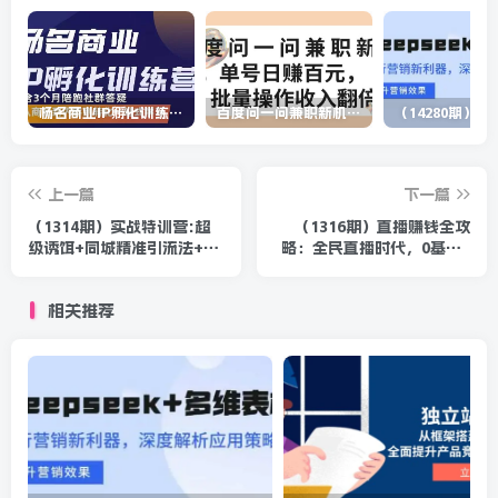
杨名商业IP孵化训练营，从商业到内容到转化一站式学 价值5980元
百度问一问兼职新机遇，单号日赚百元，批量操作收入翻倍
上一篇
下一篇
（1314期）实战特训营:超
（1316期）直播赚钱全攻
级诱饵+同城精准引流法+暴
略：全民直播时代，0基础0
力小红书+贴吧暴力引流（视
粉丝如何月入10万+（全套
频课程）
课程）
相关推荐