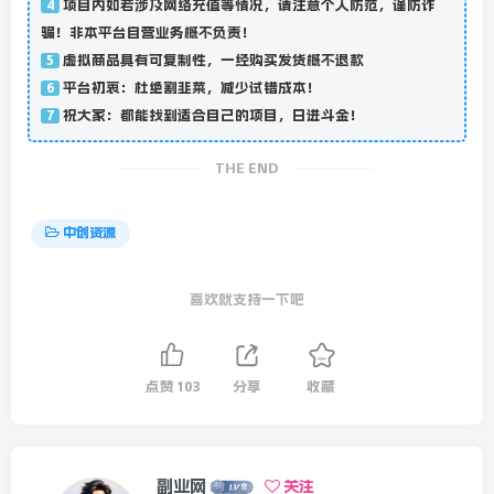
项目内如若涉及网络充值等情况，请注意个人防范，谨防诈
4
骗！非本平台自营业务概不负责！
虚拟商品具有可复制性，一经购买发货概不退款
5
平台初衷：杜绝割韭菜，减少试错成本！
6
祝大家：都能找到适合自己的项目，日进斗金！
7
THE END
中创资源
喜欢就支持一下吧
点赞
103
分享
收藏
副业网
关注