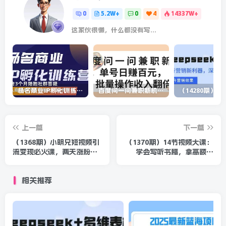
0
5.2W+
0
4
14337W+
这家伙很懒，什么都没有写...
杨名商业IP孵化训练营，从商业到内容到转化一站式学 价值5980元
百度问一问兼职新机遇，单号日赚百元，批量操作收入翻倍
上一篇
下一篇
（1368期）小明兄短视频引
（1370期）14节视频大课：
流变现必火课，两天涨粉
学会写听书稿，拿高额稿
20W+，每天收益3W+（全
费，业余时间也能轻松月入
套实操课）
5000+
相关推荐