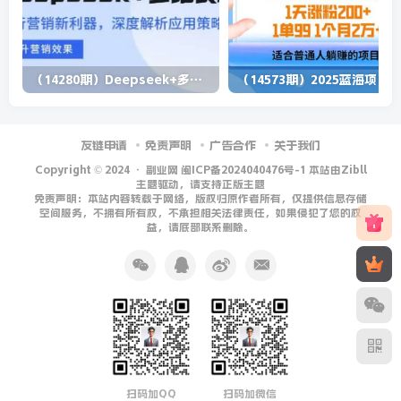
（14280期）Deepseek+多维表格，银行营销新利器，深度解析应用策略，提升营销效果
（1
友链申请
免责声明
广告合作
关于我们
Copyright © 2024 ·
副业网 闽ICP备2024040476号-1 本站由Zibll
主题驱动，请支持正版主题
免责声明：本站内容转载于网络，版权归原作者所有，仅提供信息存储
空间服务，不拥有所有权，不承担相关法律责任，如果侵犯了您的权
益，请底部联系删除。
扫码加QQ
扫码加微信