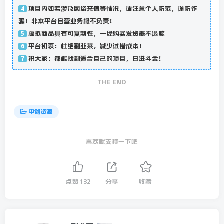
项目内如若涉及网络充值等情况，请注意个人防范，谨防诈
4
骗！非本平台自营业务概不负责！
虚拟商品具有可复制性，一经购买发货概不退款
5
平台初衷：杜绝割韭菜，减少试错成本！
6
祝大家：都能找到适合自己的项目，日进斗金！
7
THE END
中创资源
喜欢就支持一下吧
点赞
132
分享
收藏