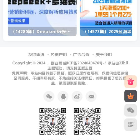
（14280期）Deepseek+多维表格，银行营销新利器，深度解析应用策略，提升营销效果
（1
友链申请
免责声明
广告合作
关于我们
Copyright © 2024 ·
副业网 闽ICP备2024040476号-1 本站由Zibll
主题驱动，请支持正版主题
免责声明：本站内容转载于网络，版权归原作者所有，仅提供信息存储
空间服务，不拥有所有权，不承担相关法律责任，如果侵犯了您的权
益，请底部联系删除。