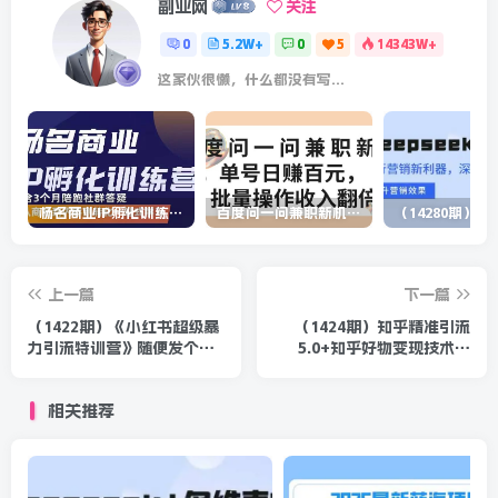
副业网
关注
0
5.2W+
0
5
14343W+
这家伙很懒，什么都没有写...
杨名商业IP孵化训练营，从商业到内容到转化一站式学 价值5980元
百度问一问兼职新机遇，单号日赚百元，批量操作收入翻倍
上一篇
下一篇
（1422期）《小红书超级暴
（1424期）知乎精准引流
力引流特训营》随便发个贴
5.0+知乎好物变现技术课
变能爆，详细实操，效果非
程：每天1-2小时5天看效
常好！
果，月入3W+
相关推荐