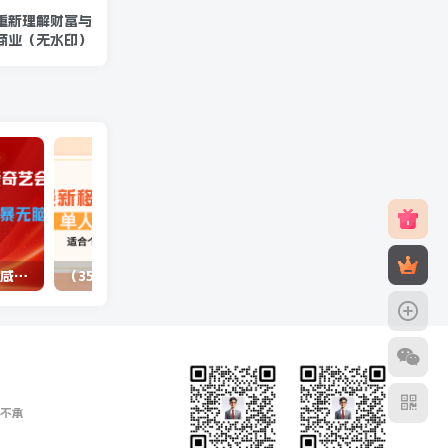
，重新理解财富与
商业（无水印）
（10784期）最新蓝海项目咸鱼零成本卖爱奇艺会员小白有手就行 无脑操作轻松日入三位数
（3577期）最新移动话费项目：利用咸鱼接单，单人利润300+适合个人或工作室
不承