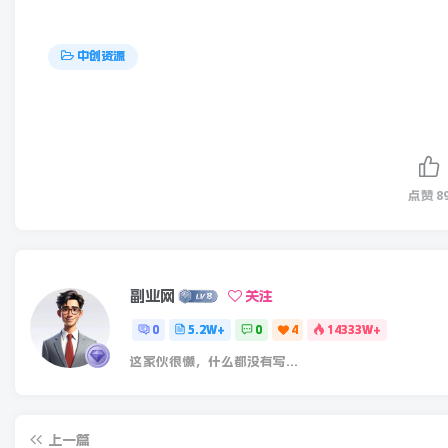
中创资源
点赞
8
副业网
关注
0
5.2W+
0
4
14333W+
这家伙很懒，什么都没有写...
上一篇