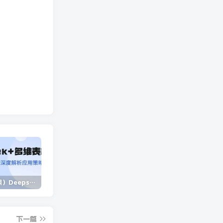
（14280期）Deepseek+多维表格，银行营销新利器，深度解析应用策略，提升营销效果
（14573期）2025蓝海项目 1天涨粉200+ 1单99 1个月2万+
（13902期）独立站营销课，从框架搭建到二次营销，全面提升产品竞争力和用户忠诚度
下一篇