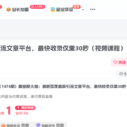
折
日入500+
日更
站长加盟
副业项目
引流文章平台，最快收录仅需30秒（视频课程）
关注
5
（1474期）解
此内容为付费资源，请付费后查看
1
限时特惠
19
金币
金币
免费
免费
赞助会员
加盟合伙