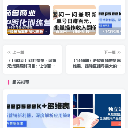
杨名商业IP孵化训练营，从商业到内容到转化一站式学 价值5980元
百度问一问兼职新机遇，单号日赚百元，批量操作收入翻倍
上一篇
下一篇
（1463期）斜杠蜻蜓·闲鱼
（1466期）老铖直播带货思
无货源暴利项目：让你百分
维课，揭秘直播界最大的套
百月入过万的教学课程（v1-
路，年赚500万 疯狂大卖
v5班）
（无水印）
相关推荐