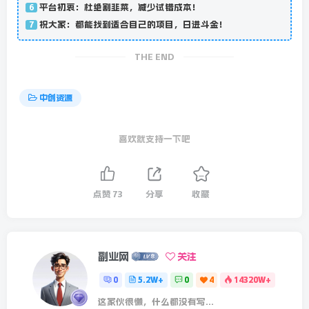
平台初衷：杜绝割韭菜，减少试错成本！
6
祝大家：都能找到适合自己的项目，日进斗金！
7
THE END
中创资源
喜欢就支持一下吧
点赞
73
分享
收藏
副业网
关注
0
5.2W+
0
4
14320W+
这家伙很懒，什么都没有写...