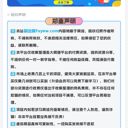
©
版权声明
郑重声明
副业网fuyew.com
本站
内容转载于网络，版权归原作者所
1
有，不拥有所有权，不承担相关法律责任，如果侵犯了您的权
益，请联系删除。
本平台仅收集整理各大网赚平台的付费资源，提供资源分享，
2
不提供任何一对一教学指导，不做任何收益保障，风险请自行甄
别。
市场上收费几百上千的项目，避免大家被割韭菜，在本平台单
3
买仅需几块就可以买到（升级会员可以免费下载学习），我们对
部分资源进行收费仅是出于收集整理的劳务费用，并不存在任何
欺骗的情况，如果你对当前项目不满意，可以反馈平台客服处
理。
项目内如若涉及网络充值等情况，请注意个人防范，谨防诈
4
骗！非本平台自营业务概不负责！
虚拟商品具有可复制性，一经购买发货概不退款
5