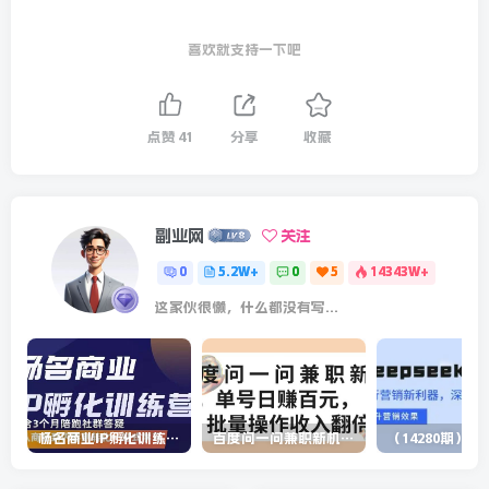
喜欢就支持一下吧
点赞
41
分享
收藏
副业网
关注
0
5.2W+
0
5
14343W+
这家伙很懒，什么都没有写...
杨名商业IP孵化训练营，从商业到内容到转化一站式学 价值5980元
百度问一问兼职新机遇，单号日赚百元，批量操作收入翻倍