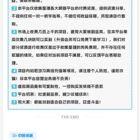
益，请联系删除。
本平台仅收集整理各大网赚平台的付费资源，提供资源分享，
2
不提供任何一对一教学指导，不做任何收益保障，风险请自行甄
别。
市场上收费几百上千的项目，避免大家被割韭菜，在本平台单
3
买仅需几块就可以买到（升级会员可以免费下载学习），我们对
部分资源进行收费仅是出于收集整理的劳务费用，并不存在任何
欺骗的情况，如果你对当前项目不满意，可以反馈平台客服处
理。
项目内如若涉及网络充值等情况，请注意个人防范，谨防诈
4
骗！非本平台自营业务概不负责！
虚拟商品具有可复制性，一经购买发货概不退款
5
平台初衷：杜绝割韭菜，减少试错成本！
6
祝大家：都能找到适合自己的项目，日进斗金！
7
THE END
中创资源