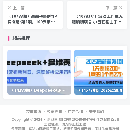
上一篇
下一篇
（10783期）高薪-剪辑师IP
（10783期）游戏工作室无
实操班-第2期，100天成为
脑躺赚项目 小白轻松上手 单
懂拍剪/AI工具/运营编导/全
号收益50＋ 可矩阵批量操作
能制作人
相关推荐
（14280期）Deepseek+多维表格，银行营销新利器，深度解析应用策略，提升营销效果
（1
友链申请
免责声明
广告合作
关于我们
Copyright © 2024 ·
副业网 闽ICP备2024040476号-1 本站由Zibll
主题驱动，请支持正版主题
免责声明：本站内容转载于网络，版权归原作者所有，仅提供信息存储