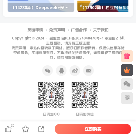
（14280期）Deepseek+多维表格，银行营销新利器，深度解析应用策略，提升营销效果
（13902期）
友链申请
免责声明
广告合作
关于我们
Copyright © 2024 ·
副业网 闽ICP备2024040476号-1 本站由Zibll
主题驱动，请支持正版主题
免责声明：本站内容转载于网络，版权归原作者所有，仅提供信息存储
空间服务，不拥有所有权，不承担相关法律责任，如果侵犯了您的权
益，请底部联系删除。
扫码加QQ
扫码加微信
20
立即购买