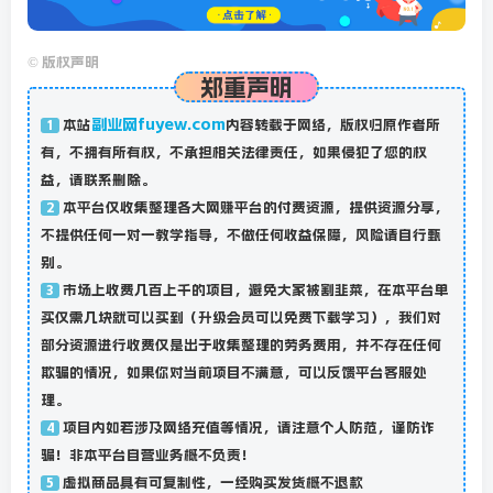
©
版权声明
郑重声明
副业网fuyew.com
本站
内容转载于网络，版权归原作者所
1
有，不拥有所有权，不承担相关法律责任，如果侵犯了您的权
益，请联系删除。
本平台仅收集整理各大网赚平台的付费资源，提供资源分享，
2
不提供任何一对一教学指导，不做任何收益保障，风险请自行甄
别。
市场上收费几百上千的项目，避免大家被割韭菜，在本平台单
3
买仅需几块就可以买到（升级会员可以免费下载学习），我们对
部分资源进行收费仅是出于收集整理的劳务费用，并不存在任何
欺骗的情况，如果你对当前项目不满意，可以反馈平台客服处
理。
项目内如若涉及网络充值等情况，请注意个人防范，谨防诈
4
骗！非本平台自营业务概不负责！
虚拟商品具有可复制性，一经购买发货概不退款
5