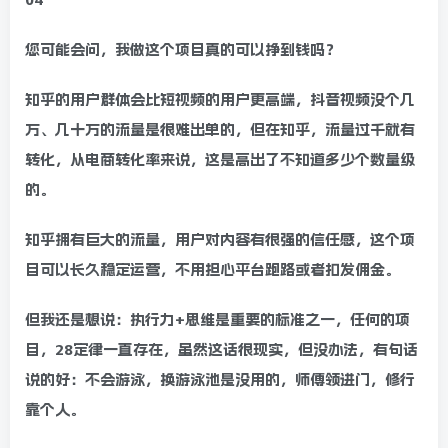
您可能会问，我做这个项目真的可以挣到钱吗？
知乎的用户群体会比短视频的用户更高端，抖音视频没个几
万、几十万的流量是很难出单的，但在知乎，流量过千就有
转化，从电商转化率来说，这是高出了不知道多少个数量级
的。
知乎拥有巨大的流量，用户对内容有很强的信任感，这个项
目可以长久稳定运营，不用担心平台跑路或者扣发佣金。
但我还是想说：执行力+思维是重要的标准之一，任何的项
目，28定律一直存在，虽然这话很现实，但没办法，有句话
说的好：不会游泳，换游泳池是没用的，师傅领进门，修行
靠个人。