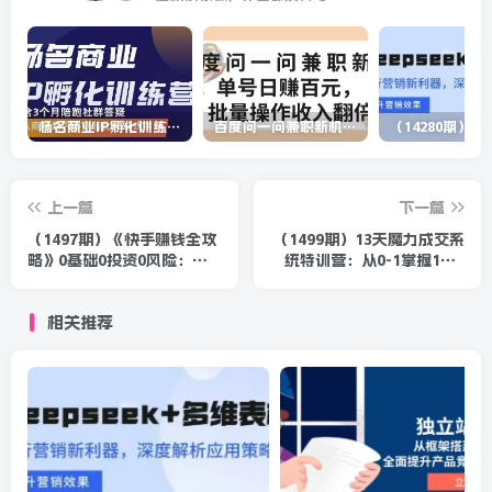
杨名商业IP孵化训练营，从商业到内容到转化一站式学 价值5980元
百度问一问兼职新机遇，单号日赚百元，批量操作收入翻倍
上一篇
下一篇
（1497期）《快手赚钱全攻
（1499期）13天魔力成交系
略》0基础0投资0风险：普
统特训营：从0-1掌握1对1
通人每月轻松多赚1万块
私信成交，让微信成为你的
（23节视频）
提款机
相关推荐