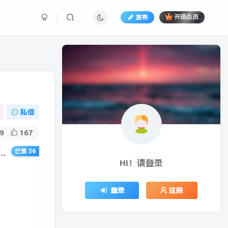
发布
开通会员
私信
9
167
已售 36
课·闲鱼无货源电商课程第16期：可单干或批量操作，月入几千到几万
HI！请登录
登录
注册