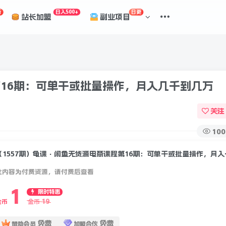
折
日入500+
日更
站长加盟
副业项目
第16期：可单干或批量操作，月入几千到几万
关注
100
（1557期）龟
此内容为付费资源，请付费后查看
1
限时特惠
19
金币
金币
免费
免费
赞助会员
加盟合伙