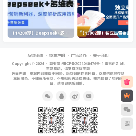
（14280期）Deepseek+多维表格，银行营销新利器，深度解析应用策略，提升营销效果
（13902期）
友链申请
免责声明
广告合作
关于我们
Copyright © 2024 ·
副业网 闽ICP备2024040476号-1 本站由Zibll
主题驱动，请支持正版主题
免责声明：本站内容转载于网络，版权归原作者所有，仅提供信息存储
空间服务，不拥有所有权，不承担相关法律责任，如果侵犯了您的权
益，请底部联系删除。