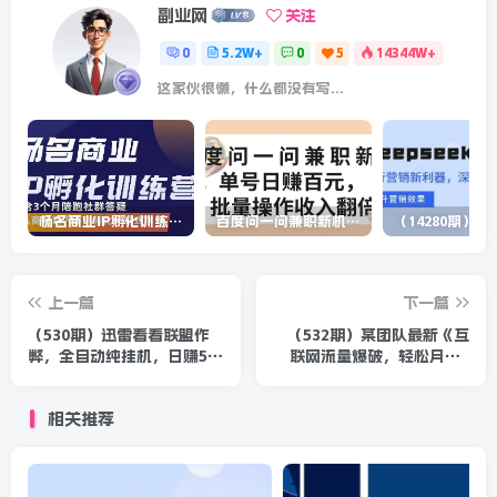
副业网
关注
0
5.2W+
0
5
14344W+
这家伙很懒，什么都没有写...
杨名商业IP孵化训练营，从商业到内容到转化一站式学 价值5980元
百度问一问兼职新机遇，单号日赚百元，批量操作收入翻倍
上一篇
下一篇
（530期）迅雷看看联盟作
（532期）某团队最新《互
弊，全自动纯挂机，日赚50
联网流量爆破，轻松月赚3
元-无上限（项目教程）
万》实战-视频营销篇（共5
节）
相关推荐