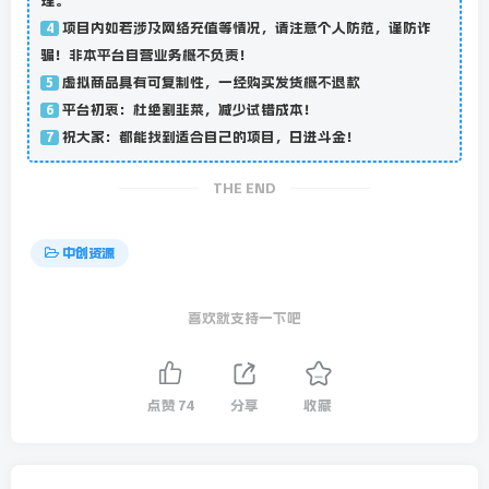
理。
项目内如若涉及网络充值等情况，请注意个人防范，谨防诈
4
骗！非本平台自营业务概不负责！
虚拟商品具有可复制性，一经购买发货概不退款
5
平台初衷：杜绝割韭菜，减少试错成本！
6
祝大家：都能找到适合自己的项目，日进斗金！
7
THE END
中创资源
喜欢就支持一下吧
点赞
74
分享
收藏