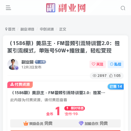
首页
副业项目
中创资源
正文
（1586期）黄岛主·FM音频引流特训营2.0：独
家引流模式，单账号50W+播放量，轻松变现
副业网
关注
私信
12月2日发布
2897
105
付费资源
已售 14
（1586期）黄岛主·FM音频引流特训营2.0：独家引流模式，单账号50W+播放量，轻松变现
此内容为付费资源，请付费后查看
1
限时特惠
19
金币
金币
免费
免费
赞助会员
加盟合伙