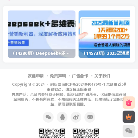
（14280期）Deepseek+多维表格，银行营销新利器，深度解析应用策略，提升营销效果
（1
友链申请
免责声明
广告合作
关于我们
Copyright © 2024 ·
副业网 闽ICP备2024040476号-1 本站由Zibll
主题驱动，请支持正版主题
免责声明：本站内容转载于网络，版权归原作者所有，仅提供信息存储
空间服务，不拥有所有权，不承担相关法律责任，如果侵犯了您的权
益，请底部联系删除。