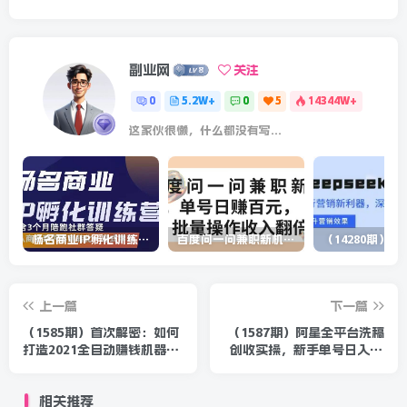
副业网
关注
0
5.2W+
0
5
14344W+
这家伙很懒，什么都没有写...
杨名商业IP孵化训练营，从商业到内容到转化一站式学 价值5980元
百度问一问兼职新机遇，单号日赚百元，批量操作收入翻倍
上一篇
下一篇
（1585期）首次解密：如何
（1587期）阿星全平台洗稿
打造2021全自动赚钱机器？
创收实操，新手单号日入60
偷偷地起步，悄悄地赚钱！
块，一人一天可操作8-10个
号
相关推荐