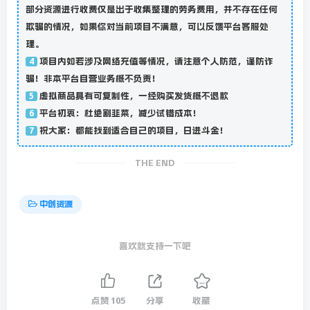
部分资源进行收费仅是出于收集整理的劳务费用，并不存在任何
欺骗的情况，如果你对当前项目不满意，可以反馈平台客服处
理。
项目内如若涉及网络充值等情况，请注意个人防范，谨防诈
4
骗！非本平台自营业务概不负责！
虚拟商品具有可复制性，一经购买发货概不退款
5
平台初衷：杜绝割韭菜，减少试错成本！
6
祝大家：都能找到适合自己的项目，日进斗金！
7
THE END
中创资源
喜欢就支持一下吧
点赞
105
分享
收藏