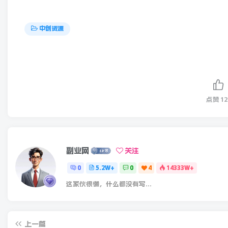
中创资源
点赞
12
副业网
关注
0
5.2W+
0
4
14333W+
这家伙很懒，什么都没有写...
上一篇