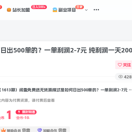
折
日入500+
日更
站长加盟
副业项目
出500单的？一单利润2-7元 纯利润一天200
关注
428
（1613期）闲鱼免费送无货源模式是如何日出500单的？一单利润2-7元
此内容为付费资源，请付费后查看
1
限时特惠
19
金币
金币
免费
免费
赞助会员
加盟合伙