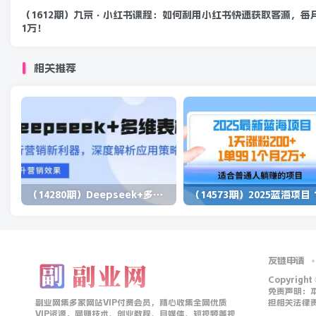
（1612期）九京·小红书课程：如何利用小红书快速获取客源，每
1万！
相关推荐
（14280期）Deepseek+多维表格，银行营销新利器，深度解析应用策略，提升营销效果
友链申请
Copyright
免责声明：
副业网集多家网站VIP付费会员，精心收集全网优质
担相关法律
VIP资源，网赚技术、创业教程、自媒体、短视频等视