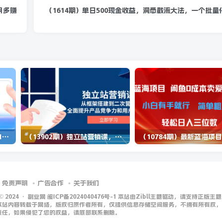
月多赚
（1614期）单日500现金收益，洞悉截流大法，一个批
（14573期）2025蓝海项目 1天涨粉200+ 1单99 1个月2万+
（13902期）独立站营销课，从框架搭建到二次营销，全面提升产品竞争力和用户忠诚度
免责声明
广告合作
关于我们
 © 2024 ·
副业网 闽ICP备2024040476号-1 本站由Zibll主题驱动，请支持正版主题
本站内容转载于网络，版权归原作者所有，仅提供信息存储空间服务，不拥有所有权，
责任，如果侵犯了您的权益，请底部联系删除。