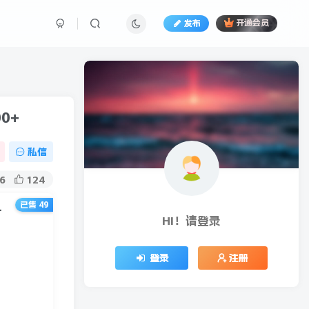
发布
开通会员
0+
私信
6
124
已售 49
 纯利润一天2000+
HI！请登录
登录
注册