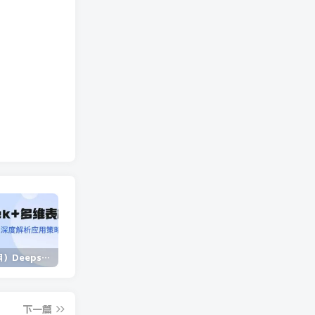
（14280期）Deepseek+多维表格，银行营销新利器，深度解析应用策略，提升营销效果
（13902期）独立站营销课，从框架搭建到二次营销，全面提升产品竞争力和用户忠诚度
（14573期）2025蓝海项目 1天涨粉200+ 1单99 1个月2万+
下一篇