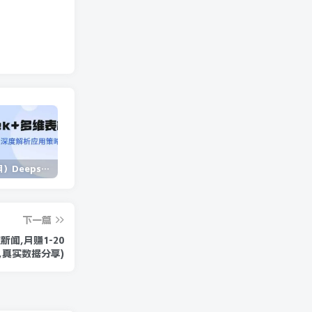
（14280期）Deepseek+多维表格，银行营销新利器，深度解析应用策略，提升营销效果
（14573期）2025蓝海项目 1天涨粉200+ 1单99 1个月2万+
（13902期）独立站营销课，从框架搭建到二次营销，全面提升产品竞争力和用户忠诚度
下一篇
闻,月赚1-20
,真实数据分享)