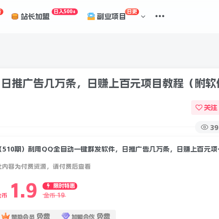
折
日入500+
日更
站长加盟
副业项目
，日推广告几万条，日赚上百元项目教程（附软
关注
39
（510期）利用
此内容为付费资源，请付费后查看
1.9
限时特惠
19
金币
金币
免费
免费
赞助会员
加盟合伙