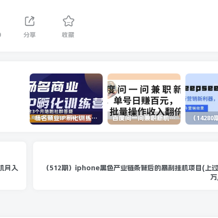
0
分享
收藏
杨名商业IP孵化训练营，从商业到内容到转化一站式学 价值5980元
百度问一问兼职新机遇，单号日赚百元，批量操作收入翻倍
机月入
（512期）iphone黑色产业链条背后的暴利挂机项目(上过新
万