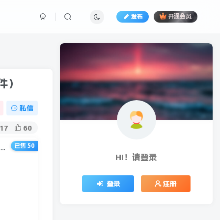
发布
开通会员
件）
私信
17
60
已售 50
QQ全自动一键群发软件，日推广告几万条，日赚上百元项目教程（附软件）
HI！请登录
登录
注册