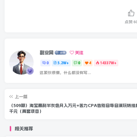
点赞
6
副业网
关注
0
5.2W+
0
4
14337W+
这家伙很懒，什么都没有写...
上一篇
（509期）淘宝暴利半灰色月入万元+苦力CPA告别自导自演玩转挂
千元（两套项目）
相关推荐