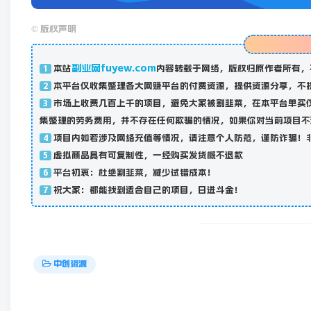
©
版权声明
副业网fuyew.com
本站
内容转载于网络，版权归原作者所有，
1
本平台仅收集整理各大网赚平台的付费资源，提供资源分享，不
2
市场上收费几百上千的项目，避免大家被割韭菜，在本平台单买
3
集整理的劳务费用，并不存在任何欺骗的情况，如果你对当前项目不
项目内如若涉及网络充值等情况，请注意个人防范，谨防诈骗！
4
虚拟商品具有可复制性，一经购买发货概不退款
5
平台初衷：杜绝割韭菜，减少试错成本！
6
祝大家：都能找到适合自己的项目，日进斗金！
7
中创资源