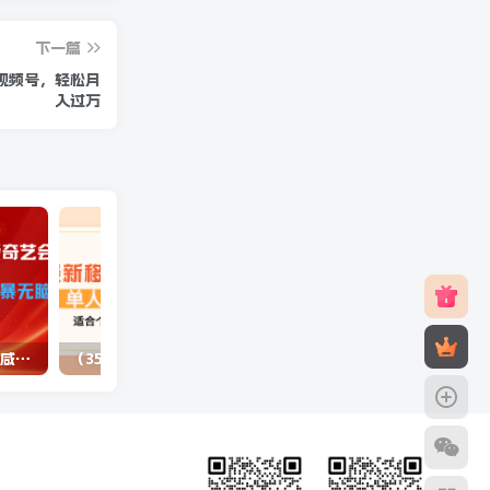
下一篇
视频号，轻松月
入过万
（10784期）最新蓝海项目咸鱼零成本卖爱奇艺会员小白有手就行 无脑操作轻松日入三位数
（3577期）最新移动话费项目：利用咸鱼接单，单人利润300+适合个人或工作室