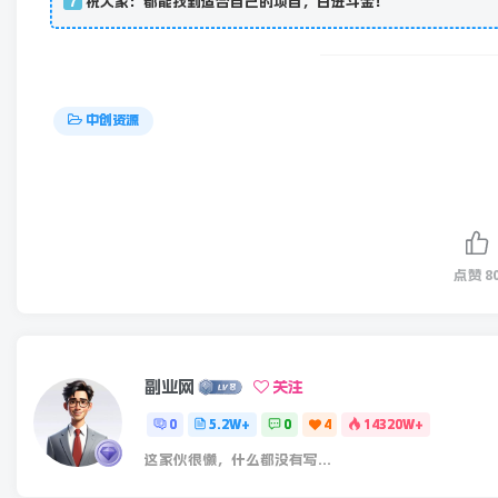
祝大家：都能找到适合自己的项目，日进斗金！
7
中创资源
点赞
8
副业网
关注
0
5.2W+
0
4
14320W+
这家伙很懒，什么都没有写...