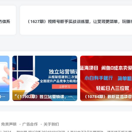
节体系
（1627期）视频号新手实战训练营，让变现更简单，玩赚
（14573期）2025蓝海项目 1天涨粉200+ 1单99 1个月2万+
（13902期）独立站营销课，从框架搭建到二次营销，全面提升产品竞争力和用户忠诚度
免责声明
广告合作
关于我们