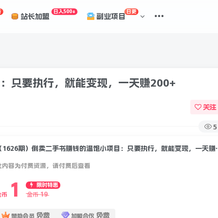
折
日入500+
日更
站长加盟
副业项目
：只要执行，就能变现，一天赚200+
关注
5
（1626期）倒卖二手书赚
此内容为付费资源，请付费后查看
1
限时特惠
19
金币
金币
免费
免费
赞助会员
加盟合伙