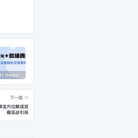
（14280期）Deepseek+多维表格，银行营销新利器，深度解析应用策略，提升营销效果
（14573期）2025蓝海项目 1天涨粉200+ 1单99 1个月2万+
（13902期）独立站营销课，从框架搭建到二次营销，全面提升产品竞争力和用户忠诚度
下一篇
节课全方位解读豆
瓣实战引流