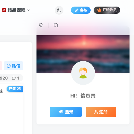
精品课程
发布
开通会员
私信
928
1
已售 25
丝
HI！请登录
登录
注册