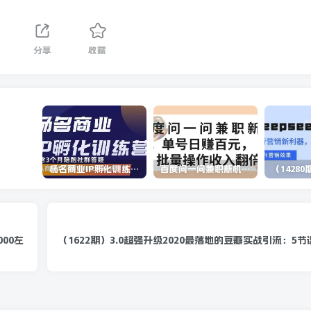
分享
收藏
杨名商业IP孵化训练营，从商业到内容到转化一站式学 价值5980元
百度问一问兼职新机遇，单号日赚百元，批量操作收入翻倍
（1622期）3.0超强升级2020最落地的豆瓣实战引流：5