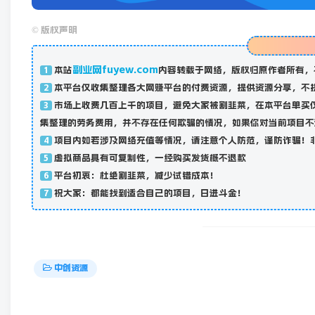
©
版权声明
副业网fuyew.com
本站
内容转载于网络，版权归原作者所有，
1
本平台仅收集整理各大网赚平台的付费资源，提供资源分享，不
2
市场上收费几百上千的项目，避免大家被割韭菜，在本平台单买
3
集整理的劳务费用，并不存在任何欺骗的情况，如果你对当前项目不
项目内如若涉及网络充值等情况，请注意个人防范，谨防诈骗！
4
虚拟商品具有可复制性，一经购买发货概不退款
5
平台初衷：杜绝割韭菜，减少试错成本！
6
祝大家：都能找到适合自己的项目，日进斗金！
7
中创资源