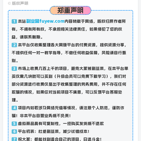
©
版权声明
郑重声明
副业网fuyew.com
本站
内容转载于网络，版权归原作者所
1
有，不拥有所有权，不承担相关法律责任，如果侵犯了您的权
益，请联系删除。
本平台仅收集整理各大网赚平台的付费资源，提供资源分享，
2
不提供任何一对一教学指导，不做任何收益保障，风险请自行甄
别。
市场上收费几百上千的项目，避免大家被割韭菜，在本平台单
3
买仅需几块就可以买到（升级会员可以免费下载学习），我们对
部分资源进行收费仅是出于收集整理的劳务费用，并不存在任何
欺骗的情况，如果你对当前项目不满意，可以反馈平台客服处
理。
项目内如若涉及网络充值等情况，请注意个人防范，谨防诈
4
骗！非本平台自营业务概不负责！
虚拟商品具有可复制性，一经购买发货概不退款
5
平台初衷：杜绝割韭菜，减少试错成本！
6
祝大家：都能找到适合自己的项目，日进斗金！
7