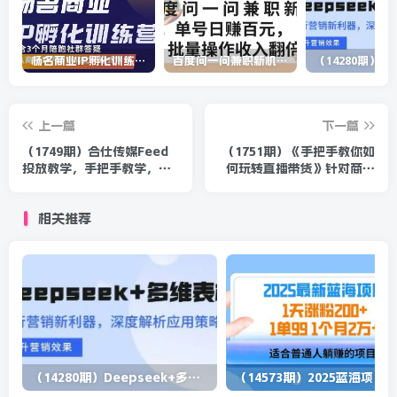
杨名商业IP孵化训练营，从商业到内容到转化一站式学 价值5980元
百度问一问兼职新机遇，单号日赚百元，批量操作收入翻倍
上一篇
下一篇
（1749期）合仕传媒Feed
（1751期）《手把手教你如
投放教学，手把手教学，开
何玩转直播带货》针对商家
车烧钱必须自己会！
内容干货 目的赚钱
相关推荐
（14280期）Deepseek+多维表格，银行营销新利器，深度解析应用策略，提升营销效果
（1