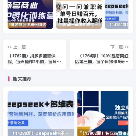
杨名商业IP孵化训练营，从商业到内容到转化一站式学 价值5980元
百度问一问兼职新机遇，单号日赚百元，批量操作收入翻倍
上一篇
下一篇
（1762期）拼多多兼职课
（1764期）100%起店网红
程，每天操作2小时，每月多
店第三期，每个月操作6天就
出5000+收益，手机操作即
可以起店赚钱，日入500+
可！
相关推荐
（14280期）Deepseek+多维表格，银行营销新利器，深度解析应用策略，提升营销效果
（13902期）