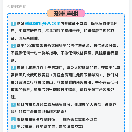
©
版权声明
郑重声明
副业网fuyew.com
本站
内容转载于网络，版权归原作者所
1
有，不拥有所有权，不承担相关法律责任，如果侵犯了您的权
益，请联系删除。
本平台仅收集整理各大网赚平台的付费资源，提供资源分享，
2
不提供任何一对一教学指导，不做任何收益保障，风险请自行甄
别。
市场上收费几百上千的项目，避免大家被割韭菜，在本平台单
3
买仅需几块就可以买到（升级会员可以免费下载学习），我们对
部分资源进行收费仅是出于收集整理的劳务费用，并不存在任何
欺骗的情况，如果你对当前项目不满意，可以反馈平台客服处
理。
项目内如若涉及网络充值等情况，请注意个人防范，谨防诈
4
骗！非本平台自营业务概不负责！
虚拟商品具有可复制性，一经购买发货概不退款
5
平台初衷：杜绝割韭菜，减少试错成本！
6