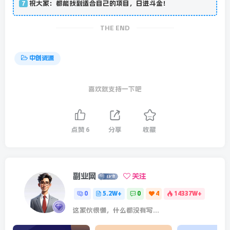
祝大家：都能找到适合自己的项目，日进斗金！
7
THE END
中创资源
喜欢就支持一下吧
点赞
6
分享
收藏
副业网
关注
0
5.2W+
0
4
14337W+
这家伙很懒，什么都没有写...