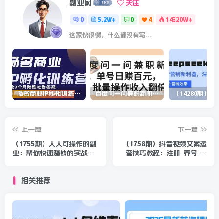
副业网
关注
0
5.2W+
0
4
14320W+
这家伙很懒，什么都没有写...
杨名商业IP孵化训练营，从商业到内容到转化一站式学 价值5980元
百度问一问兼职新机遇，单号日赚百元，批量操作收入翻倍
上一篇
下一篇
（1755期）人人可操作的副
（1758期）抖音视频文案运
业：帮你快速赚钱的实战案
营技巧教程：注册-养号-发
例方法，简单操作月入五万
作品-涨粉方法（10节视频
课）
相关推荐