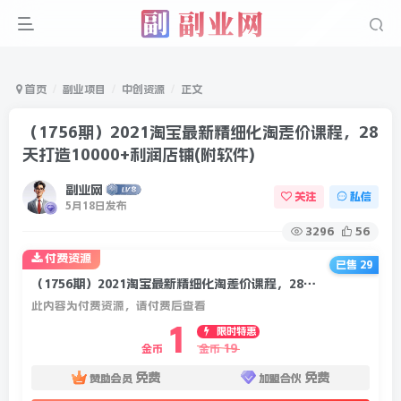
首页
副业项目
中创资源
正文
（1756期）2021淘宝最新精细化淘差价课程，28
天打造10000+利润店铺(附软件)
副业网
关注
私信
5月18日发布
3296
56
付费资源
已售 29
（1756期）2021淘宝最新精细化淘差价课程，28天打造10000+利润店铺(附软件)
此内容为付费资源，请付费后查看
1
限时特惠
19
金币
金币
免费
免费
赞助会员
加盟合伙