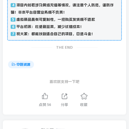
项目内如若涉及网络充值等情况，请注意个人防范，谨防诈
4
骗！非本平台自营业务概不负责！
虚拟商品具有可复制性，一经购买发货概不退款
5
平台初衷：杜绝割韭菜，减少试错成本！
6
祝大家：都能找到适合自己的项目，日进斗金！
7
THE END
中创资源
喜欢就支持一下吧
点赞
56
分享
收藏