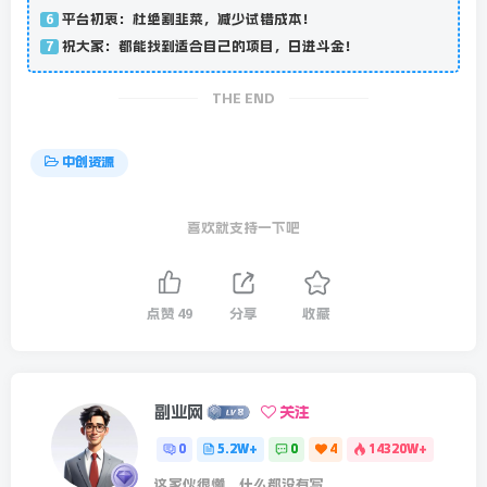
平台初衷：杜绝割韭菜，减少试错成本！
6
祝大家：都能找到适合自己的项目，日进斗金！
7
THE END
中创资源
喜欢就支持一下吧
点赞
49
分享
收藏
副业网
关注
0
5.2W+
0
4
14320W+
这家伙很懒，什么都没有写...