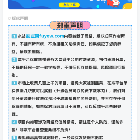
©
版权声明
郑重声明
副业网fuyew.com
本站
内容转载于网络，版权归原作者所
1
有，不拥有所有权，不承担相关法律责任，如果侵犯了您的权
益，请联系删除。
本平台仅收集整理各大网赚平台的付费资源，提供资源分享，
2
不提供任何一对一教学指导，不做任何收益保障，风险请自行甄
别。
市场上收费几百上千的项目，避免大家被割韭菜，在本平台单
3
买仅需几块就可以买到（升级会员可以免费下载学习），我们对
部分资源进行收费仅是出于收集整理的劳务费用，并不存在任何
欺骗的情况，如果你对当前项目不满意，可以反馈平台客服处
理。
项目内如若涉及网络充值等情况，请注意个人防范，谨防诈
4
骗！非本平台自营业务概不负责！
虚拟商品具有可复制性，一经购买发货概不退款
5