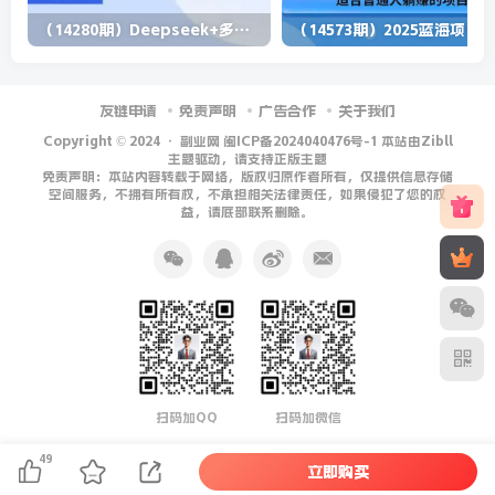
（14280期）Deepseek+多维表格，银行营销新利器，深度解析应用策略，提升营销效果
（1
友链申请
免责声明
广告合作
关于我们
Copyright © 2024 ·
副业网 闽ICP备2024040476号-1 本站由Zibll
主题驱动，请支持正版主题
免责声明：本站内容转载于网络，版权归原作者所有，仅提供信息存储
空间服务，不拥有所有权，不承担相关法律责任，如果侵犯了您的权
益，请底部联系删除。
扫码加QQ
扫码加微信
49
立即购买