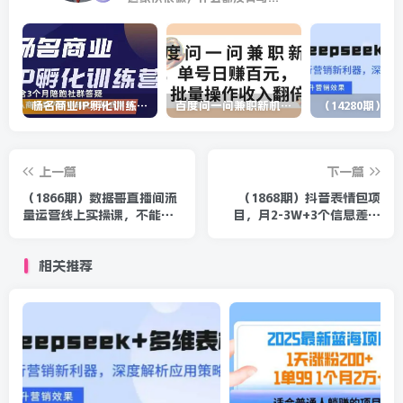
杨名商业IP孵化训练营，从商业到内容到转化一站式学 价值5980元
百度问一问兼职新机遇，单号日赚百元，批量操作收入翻倍
上一篇
下一篇
（1866期）数据哥直播间流
（1868期）抖音表情包项
量运营线上实操课，不能错
目，月2-3W+3个信息差小
过的一套系统课
项目+短视频培训变现年赚
100W+
相关推荐