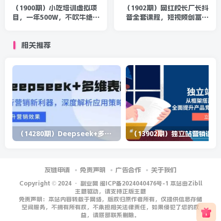
（1900期）小吃培训虚拟项
（1902期）网红校长厂长抖
目，一年500W，不吹牛绝对
音全套课程，短视频创富圈
有！
直播知识博主运营教程
相关推荐
（14280期）Deepseek+多维表格，银行营销新利器，深度解析应用策略，提升营销效果
（13902期）
友链申请
免责声明
广告合作
关于我们
Copyright © 2024 ·
副业网 闽ICP备2024040476号-1 本站由Zibll
主题驱动，请支持正版主题
免责声明：本站内容转载于网络，版权归原作者所有，仅提供信息存储
空间服务，不拥有所有权，不承担相关法律责任，如果侵犯了您的权
益，请底部联系删除。