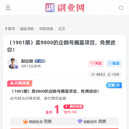
首页
副业项目
中创资源
正文
（1901期）卖9800的企鹅号暴富项目，免费送
你！
副业网
关注
私信
8月13日发布
4632
150
付费资源
已售 25
（1901期）卖9800的企鹅号暴富项目，免费送你！
此内容为付费资源，请付费后查看
1
限时特惠
19
金币
金币
免费
免费
赞助会员
加盟合伙