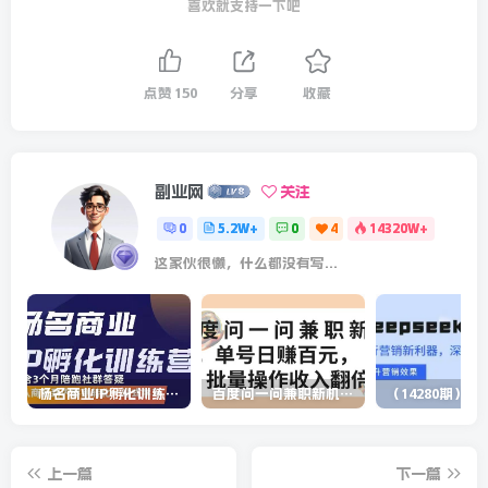
喜欢就支持一下吧
点赞
150
分享
收藏
副业网
关注
0
5.2W+
0
4
14320W+
这家伙很懒，什么都没有写...
杨名商业IP孵化训练营，从商业到内容到转化一站式学 价值5980元
百度问一问兼职新机遇，单号日赚百元，批量操作收入翻倍
上一篇
下一篇