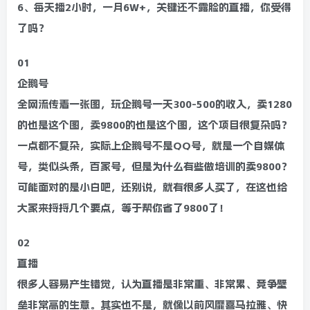
6、每天播2小时，一月6W+，关键还不露脸的直播，你受得
了吗？
01
企鹅号
全网流传着一张图，玩企鹅号一天300-500的收入，卖1280
的也是这个图，卖9800的也是这个图，​这个项目很复杂吗？
一点都不复杂，实际上企鹅号不是QQ号，就是一个自媒体
号，类似头条，百家号，但是为什么​有些做培训的卖9800？
可能面对的是小白吧，还别说，就有很多人买了，在这也给
大家来捋捋几个要点，​等于帮你省了9800了！
02
直播
很多人容易产生错觉，认为直播是非常重、非常累、竞争壁
垒非常高的生意​。其实也不是，就像以前风靡喜马拉雅、快