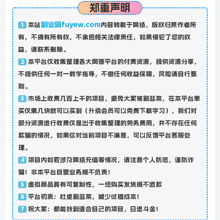
郑重声明
副业网fuyew.com
本站
内容转载于网络，版权归原作者所
1
有，不拥有所有权，不承担相关法律责任，如果侵犯了您的权
益，请联系删除。
本平台仅收集整理各大网赚平台的付费资源，提供资源分享，
2
不提供任何一对一教学指导，不做任何收益保障，风险请自行甄
别。
市场上收费几百上千的项目，避免大家被割韭菜，在本平台单
3
买仅需几块就可以买到（升级会员可以免费下载学习），我们对
部分资源进行收费仅是出于收集整理的劳务费用，并不存在任何
欺骗的情况，如果你对当前项目不满意，可以反馈平台客服处
理。
项目内如若涉及网络充值等情况，请注意个人防范，谨防诈
4
骗！非本平台自营业务概不负责！
虚拟商品具有可复制性，一经购买发货概不退款
5
平台初衷：杜绝割韭菜，减少试错成本！
6
祝大家：都能找到适合自己的项目，日进斗金！
7