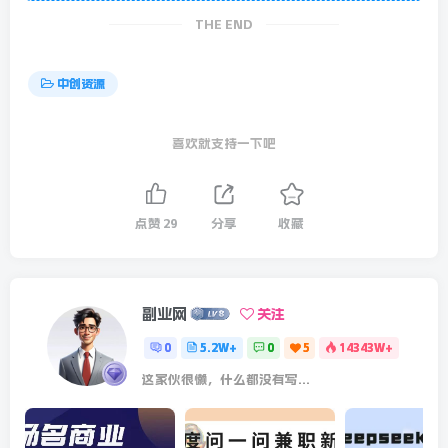
THE END
中创资源
喜欢就支持一下吧
点赞
29
分享
收藏
副业网
关注
0
5.2W+
0
5
14343W+
这家伙很懒，什么都没有写...