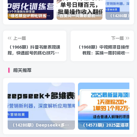
杨名商业IP孵化训练营，从商业到内容到转化一站式学 价值5980元
百度问一问兼职新机遇，单号日赚百元，批量操作收入翻倍
上一篇
下一篇
（1966期）抖音书单表现课
（1968期）中视频项目操作
程，快速起号的核心技巧及
教程：实操一周时间收入
操作标准【视频课程】
150+后面数量起来了收入会
越滚越大
相关推荐
（14280期）Deepseek+多维表格，银行营销新利器，深度解析应用策略，提升营销效果
（1