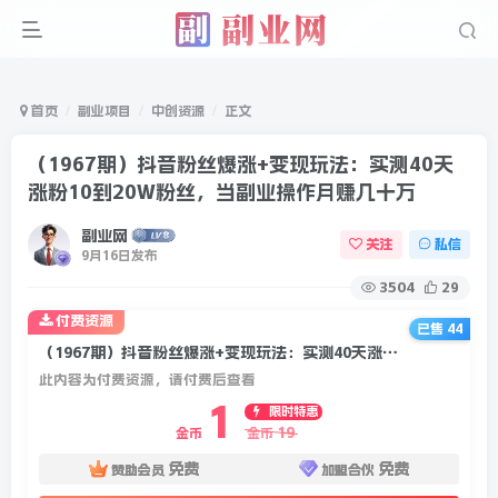
首页
副业项目
中创资源
正文
（1967期）抖音粉丝爆涨+变现玩法：实测40天
涨粉10到20W粉丝，当副业操作月赚几十万
副业网
关注
私信
9月16日发布
3504
29
付费资源
已售 44
（1967期）抖音粉丝爆涨+变现玩法：实测40天涨粉10到20W粉丝，当副业操作月赚几十万
此内容为付费资源，请付费后查看
1
限时特惠
19
金币
金币
免费
免费
赞助会员
加盟合伙