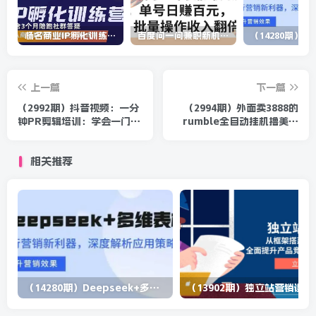
杨名商业IP孵化训练营，从商业到内容到转化一站式学 价值5980元
百度问一问兼职新机遇，单号日赚百元，批量操作收入翻倍
上一篇
下一篇
（2992期）抖音视频：一分
（2994期）外面卖3888的
钟PR剪辑培训：学会一门赚
rumble全自动挂机撸美金
钱的技能，每节课短小精悍
项目 号称单窗口一天5美金+
(脚本+教程)
相关推荐
（14280期）Deepseek+多维表格，银行营销新利器，深度解析应用策略，提升营销效果
（13902期）