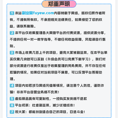
郑重声明
副业网fuyew.com
本站
内容转载于网络，版权归原作者所
1
有，不拥有所有权，不承担相关法律责任，如果侵犯了您的权
益，请联系删除。
本平台仅收集整理各大网赚平台的付费资源，提供资源分享，
2
不提供任何一对一教学指导，不做任何收益保障，风险请自行甄
别。
市场上收费几百上千的项目，避免大家被割韭菜，在本平台单
3
买仅需几块就可以买到（升级会员可以免费下载学习），我们对
部分资源进行收费仅是出于收集整理的劳务费用，并不存在任何
欺骗的情况，如果你对当前项目不满意，可以反馈平台客服处
理。
项目内如若涉及网络充值等情况，请注意个人防范，谨防诈
4
骗！非本平台自营业务概不负责！
虚拟商品具有可复制性，一经购买发货概不退款
5
平台初衷：杜绝割韭菜，减少试错成本！
6
祝大家：都能找到适合自己的项目，日进斗金！
7