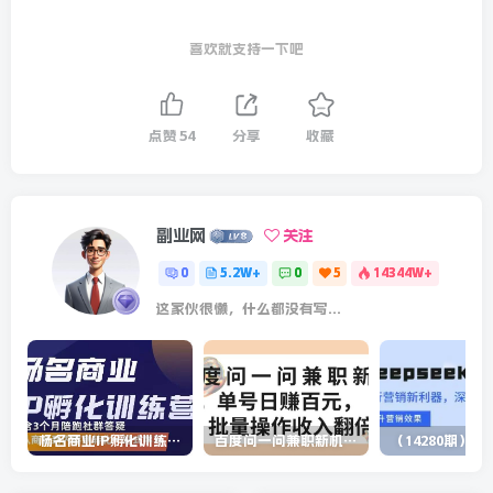
喜欢就支持一下吧
点赞
54
分享
收藏
副业网
关注
0
5.2W+
0
5
14344W+
这家伙很懒，什么都没有写...
杨名商业IP孵化训练营，从商业到内容到转化一站式学 价值5980元
百度问一问兼职新机遇，单号日赚百元，批量操作收入翻倍