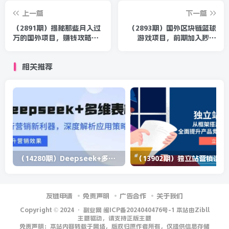
上一篇
下一篇
（2891期）揭秘那些月入过
（2893期）国外区块链篮球
万的国外项目，赚钱攻略及
游戏项目，前期加入秒回
国外广告联盟赚钱流程详
本，被动收益日0.75%，撸
解！
数万美金
相关推荐
（14280期）Deepseek+多维表格，银行营销新利器，深度解析应用策略，提升营销效果
（13902期）
友链申请
免责声明
广告合作
关于我们
Copyright © 2024 ·
副业网 闽ICP备2024040476号-1 本站由Zibll
主题驱动，请支持正版主题
免责声明：本站内容转载于网络，版权归原作者所有，仅提供信息存储