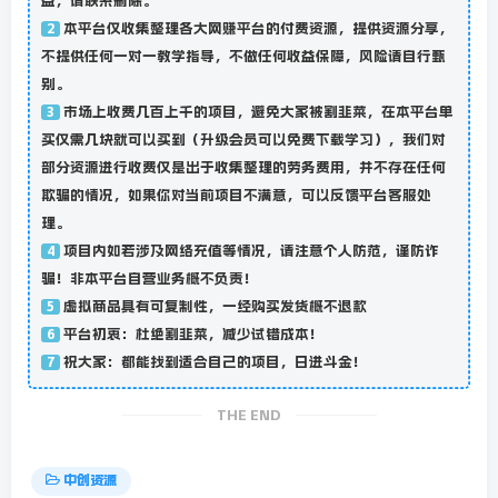
益，请联系删除。
本平台仅收集整理各大网赚平台的付费资源，提供资源分享，
2
不提供任何一对一教学指导，不做任何收益保障，风险请自行甄
别。
市场上收费几百上千的项目，避免大家被割韭菜，在本平台单
3
买仅需几块就可以买到（升级会员可以免费下载学习），我们对
部分资源进行收费仅是出于收集整理的劳务费用，并不存在任何
欺骗的情况，如果你对当前项目不满意，可以反馈平台客服处
理。
项目内如若涉及网络充值等情况，请注意个人防范，谨防诈
4
骗！非本平台自营业务概不负责！
虚拟商品具有可复制性，一经购买发货概不退款
5
平台初衷：杜绝割韭菜，减少试错成本！
6
祝大家：都能找到适合自己的项目，日进斗金！
7
THE END
中创资源