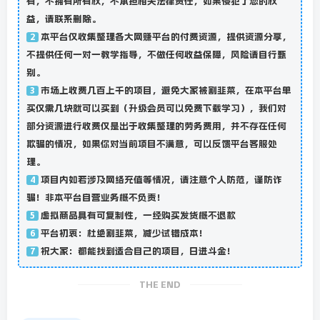
有，不拥有所有权，不承担相关法律责任，如果侵犯了您的权
益，请联系删除。
本平台仅收集整理各大网赚平台的付费资源，提供资源分享，
2
不提供任何一对一教学指导，不做任何收益保障，风险请自行甄
别。
市场上收费几百上千的项目，避免大家被割韭菜，在本平台单
3
买仅需几块就可以买到（升级会员可以免费下载学习），我们对
部分资源进行收费仅是出于收集整理的劳务费用，并不存在任何
欺骗的情况，如果你对当前项目不满意，可以反馈平台客服处
理。
项目内如若涉及网络充值等情况，请注意个人防范，谨防诈
4
骗！非本平台自营业务概不负责！
虚拟商品具有可复制性，一经购买发货概不退款
5
平台初衷：杜绝割韭菜，减少试错成本！
6
祝大家：都能找到适合自己的项目，日进斗金！
7
THE END