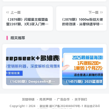
上一篇
下一篇
（2876期）闪耀星主播塑造
（2878期）1000w粉丝大佬
营2207期，3天2夜入门带货
的特效课·从零快速学特效
主播，懂人性懂客户成为王
视频，快速入门（软件+教程
者销售
+素材）
相关推荐
（14280期）Deepseek+多维表格，银行营销新利器，深度解析应用策略，提升营销效果
（1
友链申请
免责声明
广告合作
关于我们
Copyright © 2024 ·
副业网 闽ICP备2024040476号-1 本站由Zibll