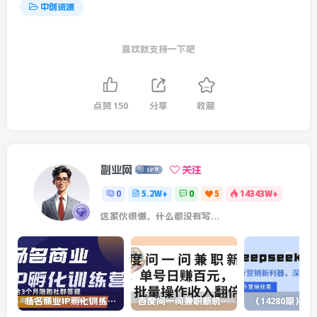
中创资源
喜欢就支持一下吧
点赞
150
分享
收藏
副业网
关注
0
5.2W+
0
5
14343W+
这家伙很懒，什么都没有写...
杨名商业IP孵化训练营，从商业到内容到转化一站式学 价值5980元
百度问一问兼职新机遇，单号日赚百元，批量操作收入翻倍