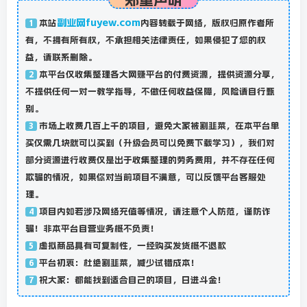
副业网fuyew.com
本站
内容转载于网络，版权归原作者所
1
有，不拥有所有权，不承担相关法律责任，如果侵犯了您的权
益，请联系删除。
本平台仅收集整理各大网赚平台的付费资源，提供资源分享，
2
不提供任何一对一教学指导，不做任何收益保障，风险请自行甄
别。
市场上收费几百上千的项目，避免大家被割韭菜，在本平台单
3
买仅需几块就可以买到（升级会员可以免费下载学习），我们对
部分资源进行收费仅是出于收集整理的劳务费用，并不存在任何
欺骗的情况，如果你对当前项目不满意，可以反馈平台客服处
理。
项目内如若涉及网络充值等情况，请注意个人防范，谨防诈
4
骗！非本平台自营业务概不负责！
虚拟商品具有可复制性，一经购买发货概不退款
5
平台初衷：杜绝割韭菜，减少试错成本！
6
祝大家：都能找到适合自己的项目，日进斗金！
7