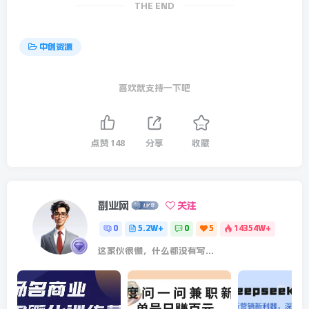
THE END
中创资源
喜欢就支持一下吧
点赞
148
分享
收藏
副业网
关注
0
5.2W+
0
5
14354W+
这家伙很懒，什么都没有写...