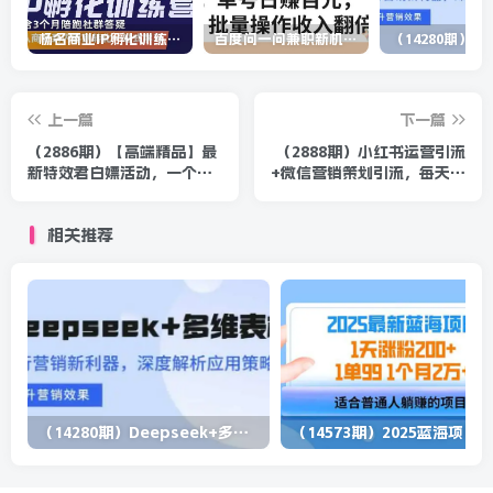
杨名商业IP孵化训练营，从商业到内容到转化一站式学 价值5980元
百度问一问兼职新机遇，单号日赚百元，批量操作收入翻倍
上一篇
下一篇
（2886期）【高端精品】最
（2888期）小红书运营引流
新特效君白嫖活动，一个抖
+微信营销策划引流，每天轻
音号可白嫖100元，多号多
松引200+精准粉（两套系列
撸
课程）
相关推荐
（14280期）Deepseek+多维表格，银行营销新利器，深度解析应用策略，提升营销效果
（1