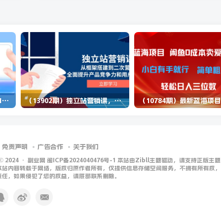
（14573期）2025蓝海项目 1天涨粉200+ 1单99 1个月2万+
（13902期）独立站营销课，从框架搭建到二次营销，全面提升产品竞争力和用户忠诚度
免责声明
广告合作
关于我们
 © 2024 ·
副业网 闽ICP备2024040476号-1 本站由Zibll主题驱动，请支持正版主题
本站内容转载于网络，版权归原作者所有，仅提供信息存储空间服务，不拥有所有权，
责任，如果侵犯了您的权益，请底部联系删除。