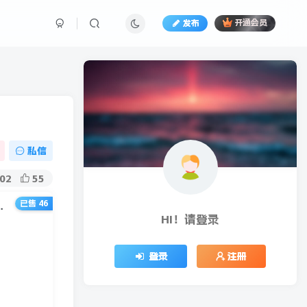
发布
开通会员
私信
02
55
已售 46
0元，可拓展日赚无上限（附软件）
HI！请登录
登录
注册