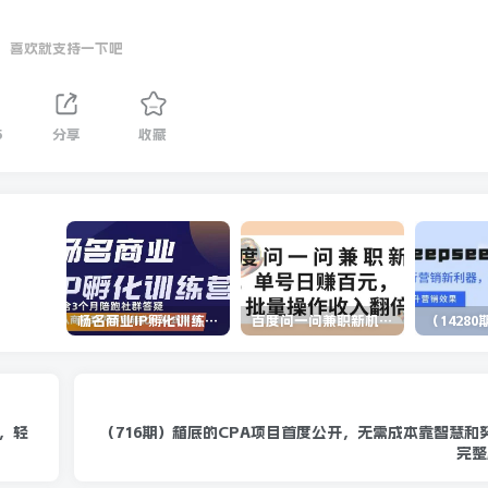
喜欢就支持一下吧
5
分享
收藏
杨名商业IP孵化训练营，从商业到内容到转化一站式学 价值5980元
百度问一问兼职新机遇，单号日赚百元，批量操作收入翻倍
，轻
（716期）箱底的CPA项目首度公开，无需成本靠智慧和
完整