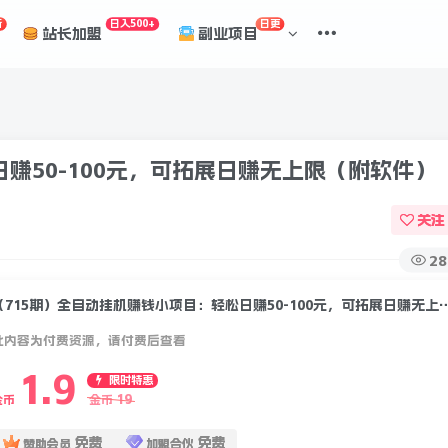
折
日入500+
日更
站长加盟
副业项目
赚50-100元，可拓展日赚无上限（附软件）
关注
28
（715期）全自动挂机赚钱小项目：轻松日赚50-10
此内容为付费资源，请付费后查看
1.9
限时特惠
19
金币
金币
免费
免费
赞助会员
加盟合伙