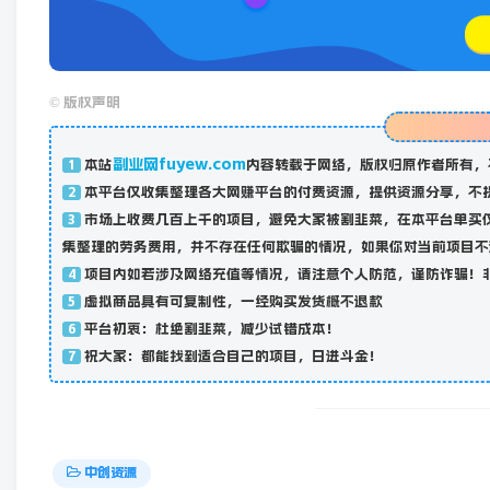
©
版权声明
副业网fuyew.com
本站
内容转载于网络，版权归原作者所有，
1
本平台仅收集整理各大网赚平台的付费资源，提供资源分享，不
2
市场上收费几百上千的项目，避免大家被割韭菜，在本平台单买
3
集整理的劳务费用，并不存在任何欺骗的情况，如果你对当前项目不
项目内如若涉及网络充值等情况，请注意个人防范，谨防诈骗！
4
虚拟商品具有可复制性，一经购买发货概不退款
5
平台初衷：杜绝割韭菜，减少试错成本！
6
祝大家：都能找到适合自己的项目，日进斗金！
7
中创资源