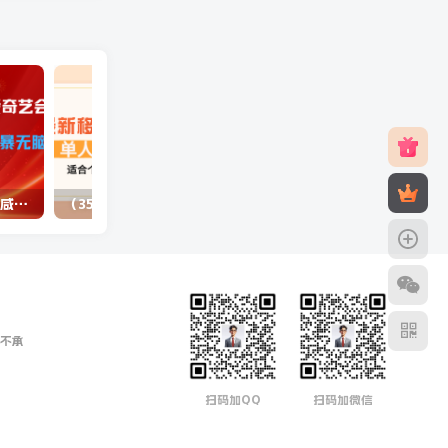
（10784期）最新蓝海项目咸鱼零成本卖爱奇艺会员小白有手就行 无脑操作轻松日入三位数
（3577期）最新移动话费项目：利用咸鱼接单，单人利润300+适合个人或工作室
不承
扫码加QQ
扫码加微信