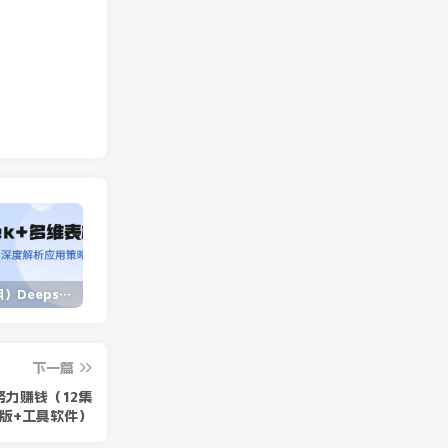
（14280期）Deepseek+多维表格，银行营销新利器，深度解析应用策略，提升营销效果
（14573期）2025蓝海项目 1天涨粉200+ 1单99 1个月2万+
（13902期）独立站营销课，从框架搭建到二次营销，全面提升产品竞争力和用户忠诚度
下一篇
努力赚钱（12集
版+工具软件）