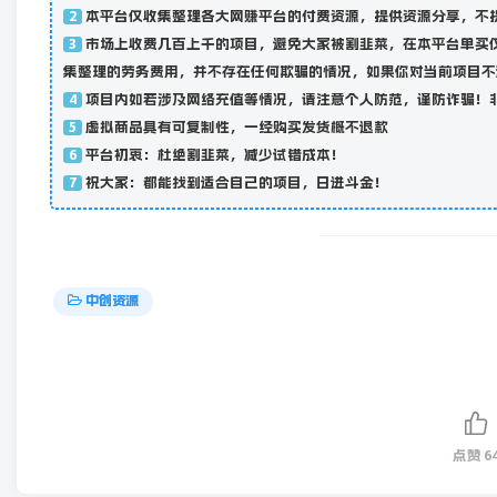
本平台仅收集整理各大网赚平台的付费资源，提供资源分享，不
2
市场上收费几百上千的项目，避免大家被割韭菜，在本平台单买
3
集整理的劳务费用，并不存在任何欺骗的情况，如果你对当前项目不
项目内如若涉及网络充值等情况，请注意个人防范，谨防诈骗！
4
虚拟商品具有可复制性，一经购买发货概不退款
5
平台初衷：杜绝割韭菜，减少试错成本！
6
祝大家：都能找到适合自己的项目，日进斗金！
7
中创资源
点赞
6