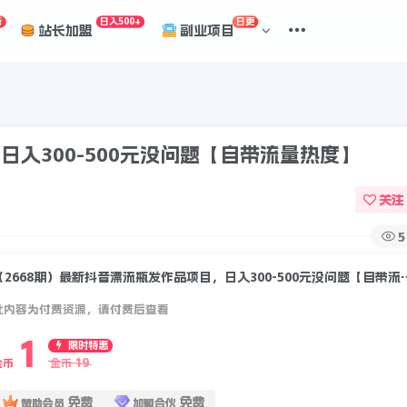
折
日入500+
日更
站长加盟
副业项目
日入300-500元没问题【自带流量热度】
关注
5
（2668期）最新抖音漂流瓶发作品项目
此内容为付费资源，请付费后查看
1
限时特惠
19
金币
金币
免费
免费
赞助会员
加盟合伙