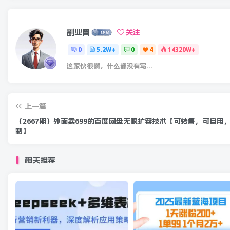
副业网
关注
0
5.2W+
0
4
14320W+
这家伙很懒，什么都没有写...
上一篇
（2667期）外面卖699的百度网盘无限扩容技术【可转售，可自用
制】
相关推荐