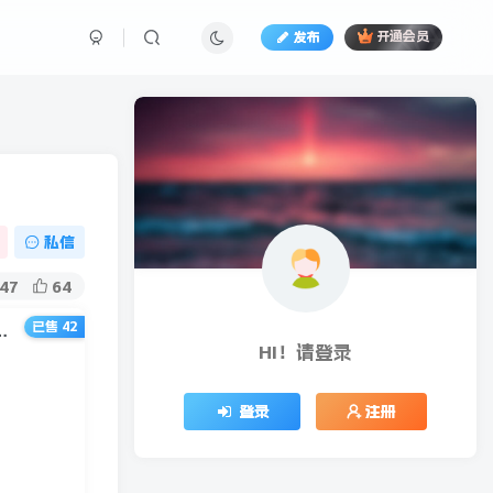
发布
开通会员
私信
47
64
已售 42
，日入300-500元没问题【自带流量热度】
HI！请登录
登录
注册