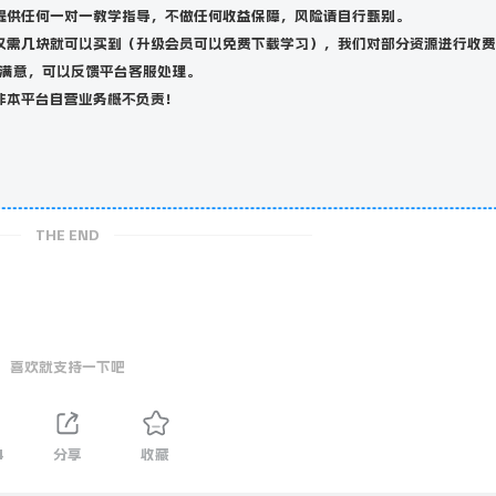
提供任何一对一教学指导，不做任何收益保障，风险请自行甄别。
仅需几块就可以买到（升级会员可以免费下载学习），我们对部分资源进行收费
满意，可以反馈平台客服处理。
非本平台自营业务概不负责！
THE END
喜欢就支持一下吧
4
分享
收藏